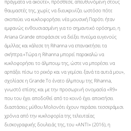
πράγματα να ακούτε», πρόσθεσε, απευθυνόμενη στους
θαυμαστές της, χωρίς να διευκρινίζει ωστόσο πότε
σκοπεύει να κυκλοφορήσει νέα μουσική.Παρότι ήταν
εμφανώς ενθουσιασμένη για το σημαντικό ορόσημο, η
Ariana Grande αποφάσισε να δείξει πνεύμα ευγενούς
άμιλλας και κάλεσε τη Rihanna να επανακτήσει τα
σκήπτρα.«Τώρα η Rihanna μπορεί παρακαλώ να
κυκλοφορήσει το άλμπουμ της, ώστε να μπορέσει να
αρπάξει πίσω το ρεκόρ και να γεμίσει ξανά τα αυτιά μου»,
σχολίασε η Grande.Το ένατο άλμπουμ της Rihanna,
γνωστό επίσης και με την προσωρινή ονομασία «R9»
που του έχει αποδοθεί από το κοινό έχει αποκτήσει
διαστάσεις μύθου.Μολονότι έχουν περάσει τεσσεράμισι
χρόνια από την κυκλοφορία της τελευταίας
δισκογραφικής δουλειάς της, του «ANTI» (2016), η