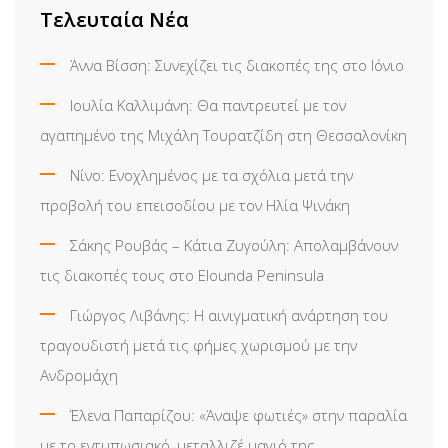
Τελευταία Νέα
Άννα Βίσση: Συνεχίζει τις διακοπές της στο Ιόνιο
Ιουλία Καλλιμάνη: Θα παντρευτεί με τον
αγαπημένο της Μιχάλη Τουρατζίδη στη Θεσσαλονίκη
Νίνο: Ενοχλημένος με τα σχόλια μετά την
προβολή του επεισοδίου με τον Ηλία Ψινάκη
Σάκης Ρουβάς – Κάτια Ζυγούλη: Απολαμβάνουν
τις διακοπές τους στο Elounda Peninsula
Γιώργος Λιβάνης: Η αινιγματική ανάρτηση του
τραγουδιστή μετά τις φήμες χωρισμού με την
Ανδρομάχη
Έλενα Παπαρίζου: «Άναψε φωτιές» στην παραλία
με το εντυπωσιακό, μεταλλιζέ μαγιό της