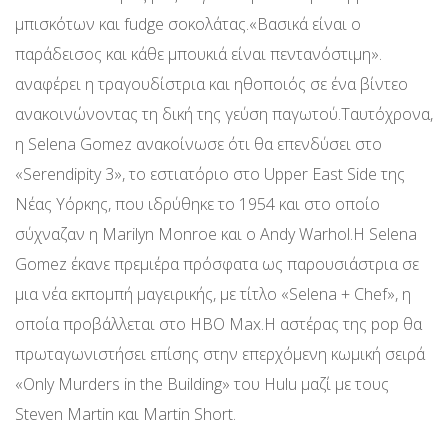
μπισκότων και fudge σοκολάτας.«Βασικά είναι ο
παράδεισος και κάθε μπουκιά είναι πεντανόστιμη».
αναφέρει η τραγουδίστρια και ηθοποιός σε ένα βίντεο
ανακοινώνοντας τη δική της γεύση παγωτού.Ταυτόχρονα,
η Selena Gomez ανακοίνωσε ότι θα επενδύσει στο
«Serendipity 3», το εστιατόριο στο Upper East Side της
Νέας Υόρκης, που ιδρύθηκε το 1954 και στο οποίο
σύχναζαν η Marilyn Monroe και ο Andy Warhol.Η Selena
Gomez έκανε πρεμιέρα πρόσφατα ως παρουσιάστρια σε
μια νέα εκπομπή μαγειρικής, με τίτλο «Selena + Chef», η
οποία προβάλλεται στο HBO Max.Η αστέρας της pop θα
πρωταγωνιστήσει επίσης στην επερχόμενη κωμική σειρά
«Only Murders in the Building» του Hulu μαζί με τους
Steven Martin και Martin Short.