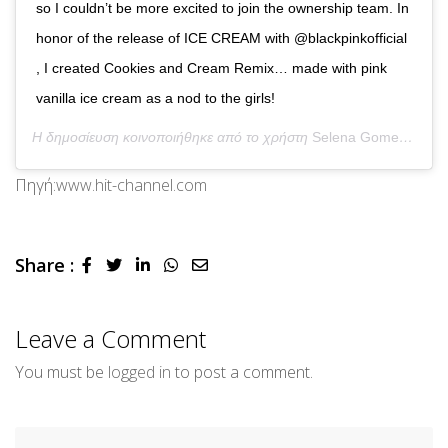
so I couldn’t be more excited to join the ownership team. In
honor of the release of ICE CREAM with @blackpinkofficial
, I created Cookies and Cream Remix… made with pink
vanilla ice cream as a nod to the girls!
Η δημοσίευση κοινοποιήθηκε από το χρήστη
Selena Gomez
(@sel
Πηγή:
www.hit-channel.com
Share :
LinkedIn
Whatsapp
Share
via
Email
Leave a Comment
You must be
logged in
to post a comment.