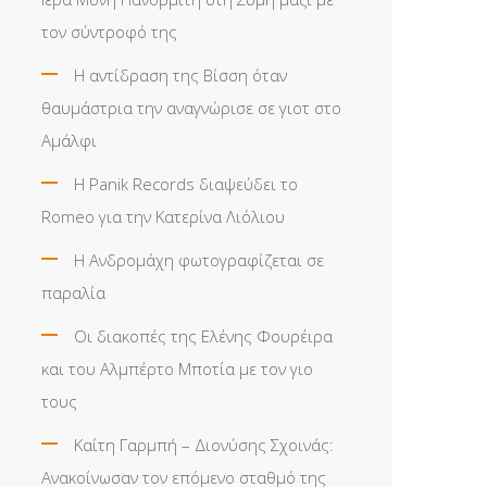
τον σύντροφό της
Η αντίδραση της Βίσση όταν
θαυμάστρια την αναγνώρισε σε γιοτ στο
Αμάλφι
Η Panik Records διαψεύδει το
Romeo για την Κατερίνα Λιόλιου
Η Ανδρομάχη φωτογραφίζεται σε
παραλία
Οι διακοπές της Ελένης Φουρέιρα
και του Αλμπέρτο Μποτία με τον γιο
τους
Καίτη Γαρμπή – Διονύσης Σχοινάς:
Ανακοίνωσαν τον επόμενο σταθμό της