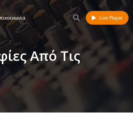
πικοινωνία
Live Player
φίες Από Τις