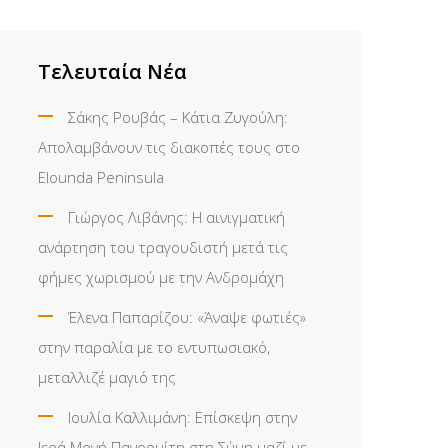
Τελευταία Νέα
Σάκης Ρουβάς – Κάτια Ζυγούλη:
Απολαμβάνουν τις διακοπές τους στο
Elounda Peninsula
Γιώργος Λιβάνης: Η αινιγματική
ανάρτηση του τραγουδιστή μετά τις
φήμες χωρισμού με την Ανδρομάχη
Έλενα Παπαρίζου: «Άναψε φωτιές»
στην παραλία με το εντυπωσιακό,
μεταλλιζέ μαγιό της
Ιουλία Καλλιμάνη: Επίσκεψη στην
Ιερά Μονή Πανορμίτη στη Σύμη μαζί με