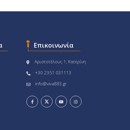
α
Επικοινωνία
Αριστοτέλους 1, Κατερίνη
+30 2351 031113
info@viva883.gr