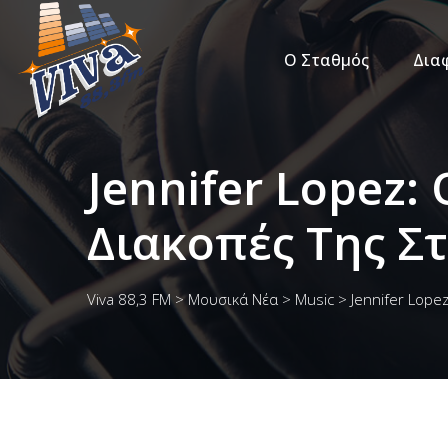
Ο Σταθμός
Δια
Jennifer Lopez:
Διακοπές Της Σ
Viva 88,3 FM
>
Μουσικά Νέα
>
Music
>
Jennifer Lope