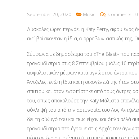
September 20, 2020
Music
Comments :
0
Δύσκολες ώρες περνάει η Katy Perry, αφού ένας 
εκεί βρίσκονταν η ίδια, ο αρραβωνιαστικός της, O
Σύμφωνα με δημοσίευμα του «The Blast» που παρο
τραγουδίστρια στις 8 Σεπτεμβρίου (μόλις 10 περί
ασφαλιστικών μέτρων κατά αγνώστου άντρα που ε
Άντζελες, ενώ η ίδια και η οικογένειά της ήταν σ
σπιτιού και όταν εντοπίστηκε από τους άντρες ασ
του, όπως αποκαλούσε την Katy.Μάλιστα επανέλαβ
σύλληψή του από την αστυνομία του Λος Άντζελες
δει τη σύζυγό του και πως είχαν και όπλα αλλά α
τραγουδίστρια περιέγραψε στις Αρχές τον άγνωσ
μέσα σε ένα αυτοκίνητο (μια μπιούικ) και ο οποίος