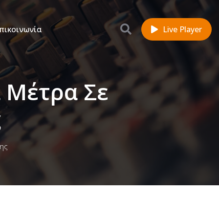
πικοινωνία
Live Player
ά Μέτρα Σε
ς
της