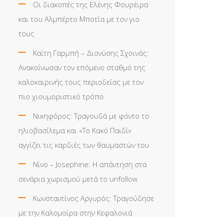
Οι διακοπές της Ελένης Φουρέιρα
και του Αλμπέρτο Μποτία με τον γιο
τους
Καίτη Γαρμπή – Διονύσης Σχοινάς:
Ανακοίνωσαν τον επόμενο σταθμό της
καλοκαιρινής τους περιοδείας με τον
πιο χιουμοριστικό τρόπο
Νικηφόρος: Τραγουδά με φόντο το
ηλιοβασίλεμα και «Το Κακό Παιδί»
αγγίζει τις καρδιές των θαυμαστών του
Νίνο – Josephine: Η απάντηση στα
σενάρια χωρισμού μετά το unfollow
Κωνσταντίνος Αργυρός: Τραγούδησε
με την Καλομοίρα στην Κεφαλονιά