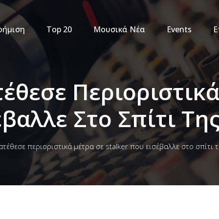
φήμιση
Top 20
Μουσικά Νέα
Events
Ε
τέθεσε Περιοριστικ
έβαλλε Στο Σπίτι Τη
κατέθεσε περιοριστικά μέτρα σε stalker που εισέβαλλε στο σπίτι 