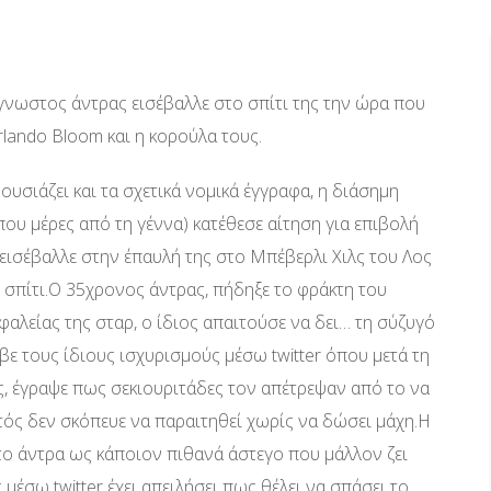
άγνωστος άντρας εισέβαλλε στο σπίτι της την ώρα που
rlando Bloom και η κορούλα τους.
υσιάζει και τα σχετικά νομικά έγγραφα, η διάσημη
που μέρες από τη γέννα) κατέθεσε αίτηση για επιβολή
ισέβαλλε στην έπαυλή της στο Μπέβερλι Χιλς του Λος
το σπίτι.Ο 35χρονος άντρας, πήδηξε το φράκτη του
φαλείας της σταρ, ο ίδιος απαιτούσε να δει… τη σύζυγό
ε τους ίδιους ισχυρισμούς μέσω twitter όπου μετά τη
, έγραψε πως σεκιουριτάδες τον απέτρεψαν από το να
υτός δεν σκόπευε να παραιτηθεί χωρίς να δώσει μάχη.Η
το άντρα ως κάποιον πιθανά άστεγο που μάλλον ζει
 μέσω twitter έχει απειλήσει πως θέλει να σπάσει το