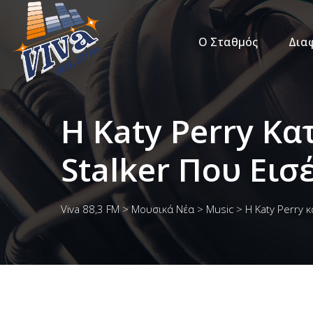
Ο Σταθμός
Δια
H Katy Perry Κα
Stalker Που Εισ
Viva 88,3 FM
>
Μουσικά Νέα
>
Music
>
H Katy Perry 