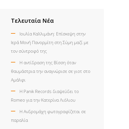
Τελευταία Νέα
Ιουλία Καλλιμάνη: Επίσκεψη στην
Ιερά Μονή Πανορμίτη στη Σύμη μαζί με
τον σύντροφό της
Η αντίδραση της Βίσση όταν
θαυμάστρια την αναγνώρισε σε γιοτ στο
Αμάλφι
Η Panik Records διαψεύδει το
Romeo για την Κατερίνα Λιόλιου
Η Ανδρομάχη φωτογραφίζεται σε
παραλία