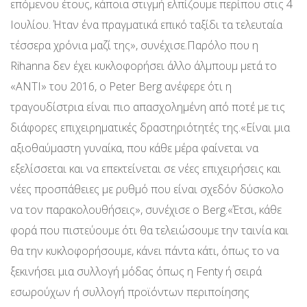
επόμενου έτους, κάποια στιγμή ελπίζουμε περίπου στις 4
Ιουλίου. Ήταν ένα πραγματικά επικό ταξίδι τα τελευταία
τέσσερα χρόνια μαζί της», συνέχισε.Παρόλο που η
Rihanna δεν έχει κυκλοφορήσει άλλο άλμπουμ μετά το
«ANTI» του 2016, ο Peter Berg ανέφερε ότι η
τραγουδίστρια είναι πιο απασχολημένη από ποτέ με τις
διάφορες επιχειρηματικές δραστηριότητές της.«Είναι μια
αξιοθαύμαστη γυναίκα, που κάθε μέρα φαίνεται να
εξελίσσεται και να επεκτείνεται σε νέες επιχειρήσεις και
νέες προσπάθειες με ρυθμό που είναι σχεδόν δύσκολο
να τον παρακολουθήσεις», συνέχισε ο Berg.«Έτσι, κάθε
φορά που πιστεύουμε ότι θα τελειώσουμε την ταινία και
θα την κυκλοφορήσουμε, κάνει πάντα κάτι, όπως το να
ξεκινήσει μια συλλογή μόδας όπως η Fenty ή σειρά
εσωρούχων ή συλλογή προϊόντων περιποίησης