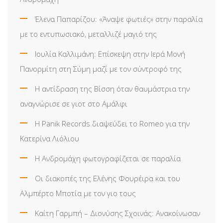
Έλενα Παπαρίζου: «Άναψε φωτιές» στην παραλία
με το εντυπωσιακό, μεταλλιζέ μαγιό της
Ιουλία Καλλιμάνη: Επίσκεψη στην Ιερά Μονή
Πανορμίτη στη Σύμη μαζί με τον σύντροφό της
Η αντίδραση της Βίσση όταν θαυμάστρια την
αναγνώρισε σε γιοτ στο Αμάλφι
Η Panik Records διαψεύδει το Romeo για την
Κατερίνα Λιόλιου
Η Ανδρομάχη φωτογραφίζεται σε παραλία
Οι διακοπές της Ελένης Φουρέιρα και του
Αλμπέρτο Μποτία με τον γιο τους
Καίτη Γαρμπή – Διονύσης Σχοινάς: Ανακοίνωσαν