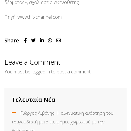
δέρματος», σχολίασε ο σκηνοθέτης.
Πηγή: www.hit-channel.com
Share :
LinkedIn
Whatsapp
Share
via
Email
Leave a Comment
You must be
logged in
to post a comment.
Τελευταία Νέα
Γιώργος Λιβάνης: Η αινιγματική ανάρτηση του
τραγουδιστή μετά τις φήμες χωρισμού με την
Ανδρομάχη