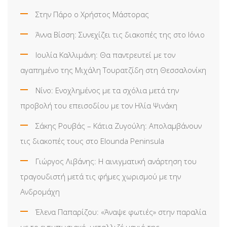
Στην Πάρο ο Χρήστος Μάστορας
Άννα Βίσση: Συνεχίζει τις διακοπές της στο Ιόνιο
Ιουλία Καλλιμάνη: Θα παντρευτεί με τον
αγαπημένο της Μιχάλη Τουρατζίδη στη Θεσσαλονίκη
Νίνο: Ενοχλημένος με τα σχόλια μετά την
προβολή του επεισοδίου με τον Ηλία Ψινάκη
Σάκης Ρουβάς – Κάτια Ζυγούλη: Απολαμβάνουν
τις διακοπές τους στο Elounda Peninsula
Γιώργος Λιβάνης: Η αινιγματική ανάρτηση του
τραγουδιστή μετά τις φήμες χωρισμού με την
Ανδρομάχη
Έλενα Παπαρίζου: «Άναψε φωτιές» στην παραλία
με το εντυπωσιακό, μεταλλιζέ μαγιό της