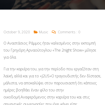
October 9, 2020
Music
Comments :
0
Ο Αναστάσιος Ράμμος ήταν καλεσμένος στην εκπομπή
του Γρηγόρη Αρναούτογλου «The 2night Show» μίλησε
για όλα.
Για την καριέρα του, για την περίοδο που εργαζόταν στη
λαϊκή, αλλά και για το «J2US»Ο τραγουδιστής δεν δίστασε,
μάλιστα, να αποκαλύψει στον παρουσιαστή ότι κάποιες
ημέρες βοηθάει έναν φίλο του στην
οικοδομή.Αναφερόμενος στην καριέρα του και στις
σημαντικές συνεργασίες που έχει κάνει είπε: