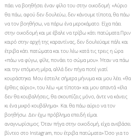
πάει να βοηθήσει έναν φίλο του στην οικοδομή: «Αύριο
θα πάω, αφού δεν δουλεύω, δεν κάνουμε τίποτα, θα πάω
να τον βοηθήσω, να πάρω ένα μεροκάματο. Είχα πάει
στην οικοδομή και με έβαλε να τρίβω κάτι πατώματα.Πριν
καιρό στην αρχή της καραντίνας, δεν δουλεύαμε πάλι και
έτριβα κάτι πατώματα και του λέω κατά τις τρεις η ώρα
«πάω να φύγω, φίλε, πονάει το σώμα μου». Ήταν να πάω
και την επόμενη μέρα, αλλά δεν πήγα ποτέ γιατί
κουράστηκα. Μου έστειλε σήμερα μήνυμα και μου λέει «θα
έρθεις αύριο», του λέω «με τίποτα» και μου απαντά «έλα
δεν θα κουβαλήσεις, θα σκουπίζεις μόνο, άντε να κάνεις
κι ένα μικρό κουβάλημα». Και θα πάω αύριο να τον
βοηθήσω. Δεν έχω πρόβλημα επειδή είμαι
αναγνωρίσιμος. Όταν πήγα στην οικοδομή, είχα ανεβάσει
βίντεο στο Instagram, που έτριβα πατώματα».Όσο για το