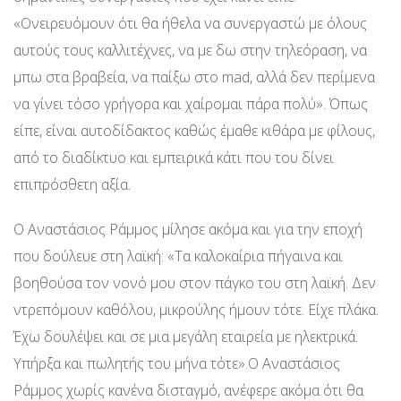
«Ονειρευόμουν ότι θα ήθελα να συνεργαστώ με όλους
αυτούς τους καλλιτέχνες, να με δω στην τηλεόραση, να
μπω στα βραβεία, να παίξω στο mad, αλλά δεν περίμενα
να γίνει τόσο γρήγορα και χαίρομαι πάρα πολύ». Όπως
είπε, είναι αυτοδίδακτος καθώς έμαθε κιθάρα με φίλους,
από το διαδίκτυο και εμπειρικά κάτι που του δίνει
επιπρόσθετη αξία.
Ο Αναστάσιος Ράμμος μίλησε ακόμα και για την εποχή
που δούλευε στη λαϊκή: «Τα καλοκαίρια πήγαινα και
βοηθούσα τον νονό μου στον πάγκο του στη λαϊκή. Δεν
ντρεπόμουν καθόλου, μικρούλης ήμουν τότε. Είχε πλάκα.
Έχω δουλέψει και σε μια μεγάλη εταιρεία με ηλεκτρικά.
Υπήρξα και πωλητής του μήνα τότε».Ο Αναστάσιος
Ράμμος χωρίς κανένα δισταγμό, ανέφερε ακόμα ότι θα