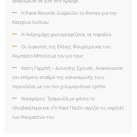
αναγνώρισε σε γιοτ στο Αμάλφι
Η Panik Records διαψεύδει το Romeo για την
Κατερίνα Λιόλιου
Η Ανδρομάχη φωτογραφίζεται σε παραλία
Οι διακοπές της Ελένης Φουρέιρα και του
Αλμπέρτο Μποτία με τον γιο τους
Καίτη Γαρμπή – Διονύσης Σχοινάς: Ανακοίνωσαν
τον επόμενο σταθμό της καλοκαιρινής τους
περιοδείας με τον πιο χιουμοριστικό τρόπο
Νικηφόρος: Τραγουδά με φόντο το
ηλιοβασίλεμα και «Το Κακό Παιδί» αγγίζει τις καρδιές
των θαυμαστών του