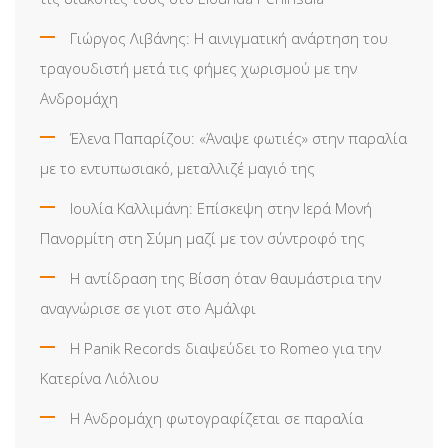
Γιώργος Λιβάνης: Η αινιγματική ανάρτηση του
τραγουδιστή μετά τις φήμες χωρισμού με την
Ανδρομάχη
Έλενα Παπαρίζου: «Άναψε φωτιές» στην παραλία
με το εντυπωσιακό, μεταλλιζέ μαγιό της
Ιουλία Καλλιμάνη: Επίσκεψη στην Ιερά Μονή
Πανορμίτη στη Σύμη μαζί με τον σύντροφό της
Η αντίδραση της Βίσση όταν θαυμάστρια την
αναγνώρισε σε γιοτ στο Αμάλφι
Η Panik Records διαψεύδει το Romeo για την
Κατερίνα Λιόλιου
Η Ανδρομάχη φωτογραφίζεται σε παραλία