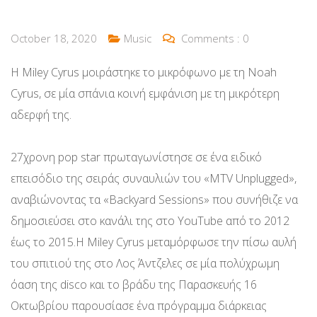
October 18, 2020
Music
Comments :
0
Η Miley Cyrus μοιράστηκε το μικρόφωνο με τη Noah
Cyrus, σε μία σπάνια κοινή εμφάνιση με τη μικρότερη
αδερφή της.
27χρονη pop star πρωταγωνίστησε σε ένα ειδικό
επεισόδιο της σειράς συναυλιών του «MTV Unplugged»,
αναβιώνοντας τα «Backyard Sessions» που συνήθιζε να
δημοσιεύσει στο κανάλι της στο YouTube από το 2012
έως το 2015.Η Miley Cyrus μεταμόρφωσε την πίσω αυλή
του σπιτιού της στο Λος Άντζελες σε μία πολύχρωμη
όαση της disco και το βράδυ της Παρασκευής 16
Οκτωβρίου παρουσίασε ένα πρόγραμμα διάρκειας