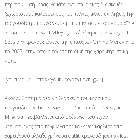
περίπου μισή ώρας, γεμάτο εντυπωσιακές διασκευές,
ξεχωριστούς καλεσμένους και πολλές άλλες εκπλήξεις.Την
τραγουδίστρια συνόδευσε μια μπάντας με το όνομα «The
Social Distancers».Η Miley Cyrus ξεκίνησε το «Backyard
Session» τραγουδώντας την επιτυχία «Gimme More» από
το 2007, στην οποία έδωσε τη δική της χαρακτηριστική
νότα.
[youtube url=”https://youtu.be/bzVLoxrKg0I”]
Ακολούθησε μια αέρινη διασκευή του κλασικού
τραγουδιού «These Days» της Nico από το 1967, με τη
Miley να περιβάλλεται από φοίνικες που είχαν
κρεμασμένες από τα φύλλα της κόκκινες καρδιές από
χαρτί.Αφού άλλαξε γρήγορα outfit, τραγούδησε το «Just