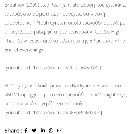
Breathe» (2009) των Pearl Jam, μία φράση που έχει κάνει
τατουάζ στο σώμα της.Στη συνέχεια στην αυλή
εμφανίστηκε η Noah Cyrus, η οποία τραγούδησε μαζί με
τη μεγαλύτερη αδερφή της το τραγούδι «I Got So High
That I Saw Jesus» από το τελευταίο της EP με τίτλο «The
End of Everything».
[youtube url=”https://youtu.be/dUuJDv4VdYA”]
Η Miley Cyrus ολοκλήρωσε το «Backyard Session» του
«MTV Unplugged» με το νέο τραγούδι της «Midnight Sky»,
με το σκηνικό να γεμίζει ντισκομπάλες.
[youtube url=”https://youtu.be/sF8pBmk0zKE”]
Share :
LinkedIn
Whatsapp
Share