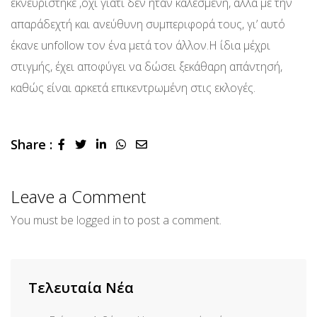
εκνευρίστηκε ,όχι γιατί δεν ήταν καλεσμένη, αλλά με την
απαράδεχτή και ανεύθυνη συμπεριφορά τους, γι’ αυτό
έκανε unfollow τον ένα μετά τον άλλον.Η ίδια μέχρι
στιγμής, έχει αποφύγει να δώσει ξεκάθαρη απάντησή,
καθώς είναι αρκετά επικεντρωμένη στις εκλογές.
Share :
LinkedIn
Whatsapp
Share
via
Email
Leave a Comment
You must be
logged in
to post a comment.
Τελευταία Νέα