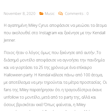
November 8, 2020
Music
Comments :
0
H αγαπημένη Miley Cyrus αποφάσισε να μειώσει τα άτομα
που ακολουθεί στο Instagram και ξεκίνησε με την Kendall
Jenner.
Ποιος ήταν ο λόγος όμως που ξεκίνησε από αυτήν ;Το
διάσημό μοντέλο αποφάσισε να αγνοήσει την πανδημία
και να γιορτάσει τα 25 της χρόνια με ένα επίκαιρο
Halloween party. Η Kendal κάλεσε πάνω από 100 άτομα,
με αποτέλεσμα να μην τηρούνται τα μέτρα προστασίας. Οι
fans της Miley παρατήρησαν ότι η τραγουδίστρια έκανε
unfollow το μοντέλο, μετά από το party της, αλλά και
όσους βρισκόταν εκεί! Όπως φαίνεται, η Miley