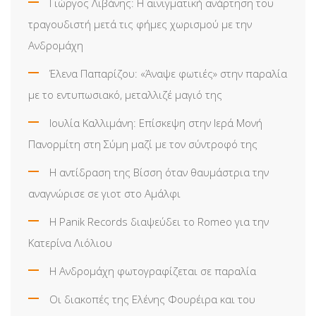
Γιώργος Λιβάνης: Η αινιγματική ανάρτηση του
τραγουδιστή μετά τις φήμες χωρισμού με την
Ανδρομάχη
Έλενα Παπαρίζου: «Άναψε φωτιές» στην παραλία
με το εντυπωσιακό, μεταλλιζέ μαγιό της
Ιουλία Καλλιμάνη: Επίσκεψη στην Ιερά Μονή
Πανορμίτη στη Σύμη μαζί με τον σύντροφό της
Η αντίδραση της Βίσση όταν θαυμάστρια την
αναγνώρισε σε γιοτ στο Αμάλφι
Η Panik Records διαψεύδει το Romeo για την
Κατερίνα Λιόλιου
Η Ανδρομάχη φωτογραφίζεται σε παραλία
Οι διακοπές της Ελένης Φουρέιρα και του