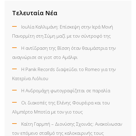
Τελευταία Νέα
Ιουλία Καλλιμάνη: Επίσκεψη στην Ιερά Μονή
Πανορμίτη στη Σύμη μαζί με τον σύντροφό της
Η αντίδραση της Βίσση όταν θαυμάστρια την
αναγνώρισε σε γιοτ στο Αμάλφι
Η Panik Records διαψεύδει το Romeo για την
Κατερίνα Λιόλιου
Η Ανδρομάχη φωτογραφίζεται σε παραλία
Οι διακοπές της Ελένης Φουρέιρα και του
Αλμπέρτο Μποτία με τον γιο τους
Καίτη Γαρμπή – Διονύσης Σχοινάς: Ανακοίνωσαν
τον επόμενο σταθμό της καλοκαιρινής τους