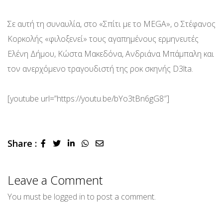
Σε αυτή τη συναυλία, στο «Σπίτι με το MEGΑ», o Στέφανος
Κορκολής «φιλοξενεί» τους αγαπημένους ερμηνευτές
Ελένη Δήμου, Κώστα Μακεδόνα, Ανδριάνα Μπάμπαλη και
τον ανερχόμενο τραγουδιστή της ροκ σκηνής D3lta.
[youtube url=”https://youtu.be/bYo3tBn6gG8″]
Share :
LinkedIn
Whatsapp
Share
via
Email
Leave a Comment
You must be
logged in
to post a comment.