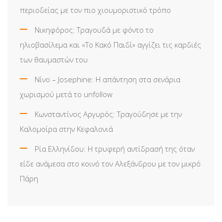
περιοδείας με τον πιο χιουμοριστικό τρόπο
Νικηφόρος: Τραγουδά με φόντο το
ηλιοβασίλεμα και «Το Κακό Παιδί» αγγίζει τις καρδιές
των θαυμαστών του
Νίνο – Josephine: Η απάντηση στα σενάρια
χωρισμού μετά το unfollow
Κωνσταντίνος Αργυρός: Τραγούδησε με την
Καλομοίρα στην Κεφαλονιά
Ρία Ελληνίδου: H τρυφερή αντίδρασή της όταν
είδε ανάμεσα στο κοινό τον Αλεξάνδρου με τον μικρό
Πάρη