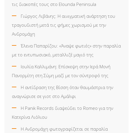
τις διακοπές τους στο Elounda Peninsula
Γιώργος Λιβάνης: Η αινιγματική ανάρτηση του
τραγουδιστή μετά τις φήμες χωρισμού με την
Ανδρομάχη
Έλενα Παπαρίζου: «Άναψε φωτιές» στην παραλία
με το εντυπωσιακό, μεταλλιζέ μαγιό της
Ιουλία Καλλιμάνη: Επίσκεψη στην Ιερά Μονή
Πανορμίτη στη Σύμη μαζί με τον σύντροφό της
Η αντίδραση της Βίσση όταν θαυμάστρια την
αναγνώρισε σε γιοτ στο Αμάλφι
Η Panik Records διαψεύδει το Romeo για την
Κατερίνα Λιόλιου
Η Ανδρομάχη φωτογραφίζεται σε παραλία