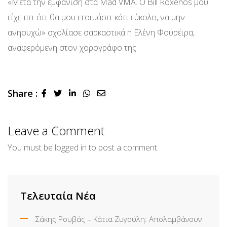
«Μετά την εμφάνιση στα Mad VMA. Ο Bill Roxenos μου
είχε πει ότι θα μου ετοιμάσει κάτι εύκολο, να μην
ανησυχώ» σχολίασε σαρκαστικά η Ελένη Φουρέιρα,
αναφερόμενη στον χορογράφο της.
Share :
LinkedIn
Whatsapp
Share
via
Email
Leave a Comment
You must be
logged in
to post a comment.
Τελευταία Νέα
Σάκης Ρουβάς – Κάτια Ζυγούλη: Απολαμβάνουν