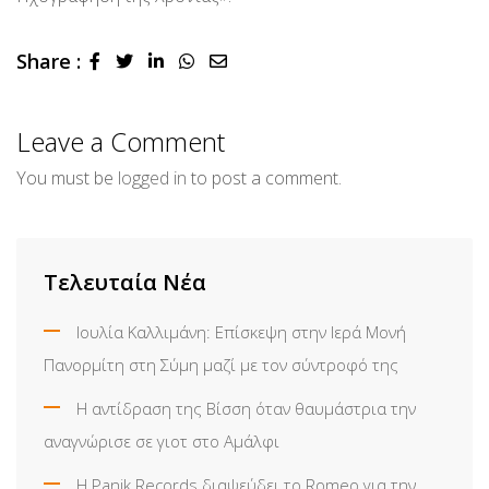
Share :
LinkedIn
Whatsapp
Share
via
Email
Leave a Comment
You must be
logged in
to post a comment.
Τελευταία Νέα
Ιουλία Καλλιμάνη: Επίσκεψη στην Ιερά Μονή
Πανορμίτη στη Σύμη μαζί με τον σύντροφό της
Η αντίδραση της Βίσση όταν θαυμάστρια την
αναγνώρισε σε γιοτ στο Αμάλφι
Η Panik Records διαψεύδει το Romeo για την