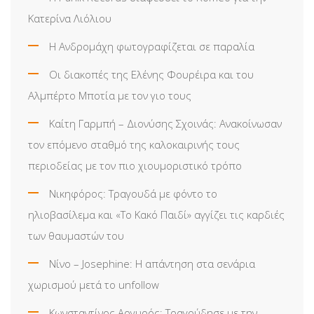
Κατερίνα Λιόλιου
Η Ανδρομάχη φωτογραφίζεται σε παραλία
Οι διακοπές της Ελένης Φουρέιρα και του
Αλμπέρτο Μποτία με τον γιο τους
Καίτη Γαρμπή – Διονύσης Σχοινάς: Ανακοίνωσαν
τον επόμενο σταθμό της καλοκαιρινής τους
περιοδείας με τον πιο χιουμοριστικό τρόπο
Νικηφόρος: Τραγουδά με φόντο το
ηλιοβασίλεμα και «Το Κακό Παιδί» αγγίζει τις καρδιές
των θαυμαστών του
Νίνο – Josephine: Η απάντηση στα σενάρια
χωρισμού μετά το unfollow
Κωνσταντίνος Αργυρός: Τραγούδησε με την