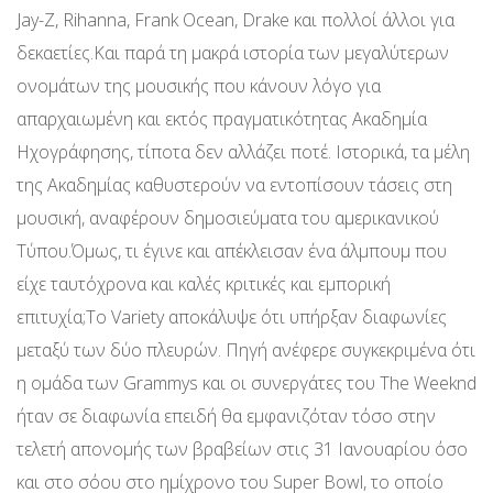
Jay-Z, Rihanna, Frank Ocean, Drake και πολλοί άλλοι για
δεκαετίες.Και παρά τη μακρά ιστορία των μεγαλύτερων
ονομάτων της μουσικής που κάνουν λόγο για
απαρχαιωμένη και εκτός πραγματικότητας Ακαδημία
Ηχογράφησης, τίποτα δεν αλλάζει ποτέ. Ιστορικά, τα μέλη
της Ακαδημίας καθυστερούν να εντοπίσουν τάσεις στη
μουσική, αναφέρουν δημοσιεύματα του αμερικανικού
Τύπου.Όμως, τι έγινε και απέκλεισαν ένα άλμπουμ που
είχε ταυτόχρονα και καλές κριτικές και εμπορική
επιτυχία;Το Variety αποκάλυψε ότι υπήρξαν διαφωνίες
μεταξύ των δύο πλευρών. Πηγή ανέφερε συγκεκριμένα ότι
η ομάδα των Grammys και οι συνεργάτες του The Weeknd
ήταν σε διαφωνία επειδή θα εμφανιζόταν τόσο στην
τελετή απονομής των βραβείων στις 31 Ιανουαρίου όσο
και στο σόου στο ημίχρονο του Super Bowl, το οποίο