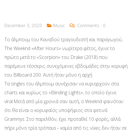
December 3, 2020
Music
Comments :
0
To άλμπουμ του Καναδού τραγουδιστή και παραγωγού,
The Weeknd «After Hours» νωρίτερα φέτος, έγινε το
πρώτο μετά το «Scorpion» του Drake (2018) που
παρέμεινε τέσσερις συνεχόμενες εβδομάδες στην κορυφή
του Billboard 200. Αυτή ήταν μόνο η αρχή.
Τα singles του άλμπουμ συνέχισαν να κυριαρχούν στα
charts και κυρίως το «Blinding Lights», το οποίο έγινε
viral.Μετά από μία χρονιά σαν αυτή, ο Weeknd φαινόταν
ότι θα είναι ο κορυφαίος υποψήφιος στα φετινά
Grammys. Στο παρελθόν, έχει προταθεί 10 φορές, αλλά
πήρε μόνο τρία τρόπαια – καμία από τις νίκες δεν ήταν σε