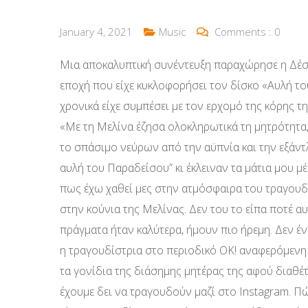
January 4, 2021
Music
Comments :
0
Μια αποκαλυπτική συνέντευξη παραχώρησε η Δέ
εποχή που είχε κυκλοφορήσει τον δίσκο «Αυλή τ
χρονικά είχε συμπέσει με τον ερχομό της κόρης τη
«Με τη Μελίνα έζησα ολοκληρωτικά τη μητρότητα, έ
το σπάσιμο νεύρων από την αϋπνία και την εξάντ
αυλή του Παραδείσου” κι έκλειναν τα μάτια μου 
πως έχω χαθεί μες στην ατμόσφαιρα του τραγουδι
στην κούνια της Μελίνας. Δεν του το είπα ποτέ αυ
πράγματα ήταν καλύτερα, ήμουν πιο ήρεμη. Δεν έ
η τραγουδίστρια στο περιοδικό ΟΚ! αναφερόμενη 
τα γονίδια της διάσημης μητέρας της αφού διαθέτ
έχουμε δει να τραγουδούν μαζί στο Instagram. Πώ