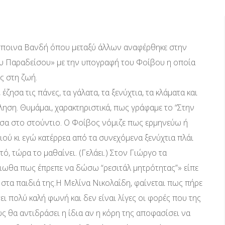
σποινα Βανδή όπου μεταξύ άλλων αναφέρθηκε στην
ου Παραδείσου» με την υπογραφή του Φοίβου η οποία
ς στη ζωή.
ζησα τις πάνες, τα γάλατα, τα ξενύχτια, τα κλάματα και
ληση. Θυμάμαι, χαρακτηριστικά, πως γράφαμε το “Στην
μέσα στο στούντιο. Ο Φοίβος νόμιζε πως ερμηνεύω ή
ού κι εγώ κατέρρεα από τα συνεχόμενα ξενύχτια πλάι
τό, τώρα το μαθαίνει. (Γελάει.) Στον Γιώργο τα
νιωθα πως έπρεπε να δώσω “ρεσιτάλ μητρότητας”» είπε
στα παιδιά της.Η Μελίνα Νικολαΐδη, φαίνεται πως πήρε
ει πολύ καλή φωνή και δεν είναι λίγες οι φορές που της
ς θα αντιδράσει η ίδια αν η κόρη της αποφασίσει να