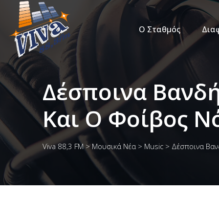
Ο Σταθμός
Δια
Δέσποινα Βανδή
Και Ο Φοίβος Ν
Viva 88,3 FM
>
Μουσικά Νέα
>
Music
>
Δέσποινα Βανδ