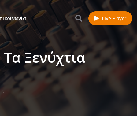
πικοινωνία
Live Player
 Τα Ξενύχτια
νεύω