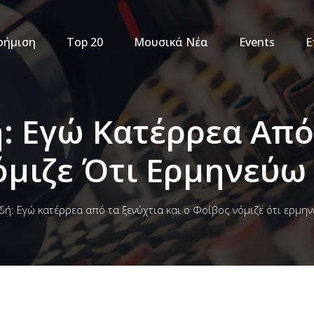
φήμιση
Top 20
Μουσικά Νέα
Events
Ε
: Εγώ Κατέρρεα Από
όμιζε Ότι Ερμηνεύω
ή: Εγώ κατέρρεα από τα ξενύχτια και ο Φοίβος νόμιζε ότι ερμη