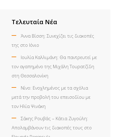
Τελευταία Νέα
Άννα Βίσση: Συνεχίζει τις διακοπές
της στο Ιόνιο
Ιουλία Καλλιμάνη: Θα παντρευτεί με
τον αγαπημένο της Μιχάλη Τουρατζίδη
στη Θεσσαλονίκη
Νίνο: Ενοχλημένος με τα σχόλια
μετά την προβολή του επεισοδίου με
τον Ηλία Ψινάκη
Σάκης Ρουβάς – Κάτια Ζυγούλη:
Απολαμβάνουν τις διακοπές τους στο
Elounda Peninsula