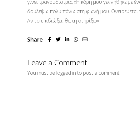
γίνει τραγουδίστρια;«Η κόρη μου γεννήθηκε με έν
δουλέψω πολύ πάνω στη φωνή μου. Ονειρεύεται να
Αν το επιδιώξει, θα τη στηρίξω».
Share :
LinkedIn
Whatsapp
Share
via
Email
Leave a Comment
You must be
logged in
to post a comment.