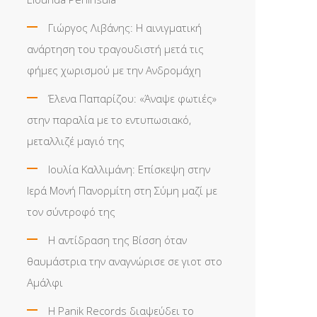
Γιώργος Λιβάνης: Η αινιγματική
ανάρτηση του τραγουδιστή μετά τις
φήμες χωρισμού με την Ανδρομάχη
Έλενα Παπαρίζου: «Άναψε φωτιές»
στην παραλία με το εντυπωσιακό,
μεταλλιζέ μαγιό της
Ιουλία Καλλιμάνη: Επίσκεψη στην
Ιερά Μονή Πανορμίτη στη Σύμη μαζί με
τον σύντροφό της
Η αντίδραση της Βίσση όταν
θαυμάστρια την αναγνώρισε σε γιοτ στο
Αμάλφι
Η Panik Records διαψεύδει το