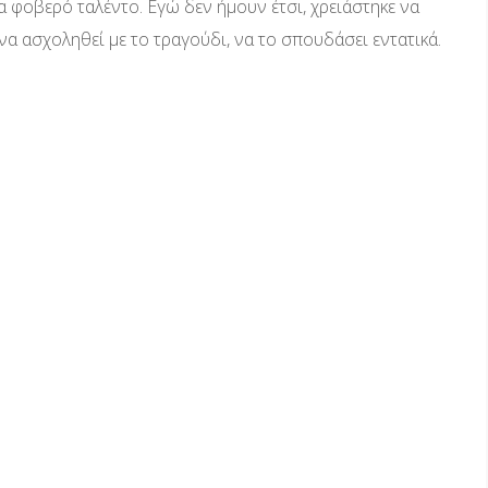
α φοβερό ταλέντο. Εγώ δεν ήμουν έτσι, χρειάστηκε να
 ασχοληθεί με το τραγούδι, να το σπουδάσει εντατικά.