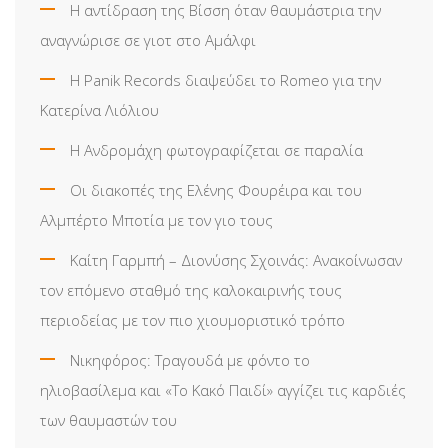
Η αντίδραση της Βίσση όταν θαυμάστρια την
αναγνώρισε σε γιοτ στο Αμάλφι
Η Panik Records διαψεύδει το Romeo για την
Κατερίνα Λιόλιου
Η Ανδρομάχη φωτογραφίζεται σε παραλία
Οι διακοπές της Ελένης Φουρέιρα και του
Αλμπέρτο Μποτία με τον γιο τους
Καίτη Γαρμπή – Διονύσης Σχοινάς: Ανακοίνωσαν
τον επόμενο σταθμό της καλοκαιρινής τους
περιοδείας με τον πιο χιουμοριστικό τρόπο
Νικηφόρος: Τραγουδά με φόντο το
ηλιοβασίλεμα και «Το Κακό Παιδί» αγγίζει τις καρδιές
των θαυμαστών του