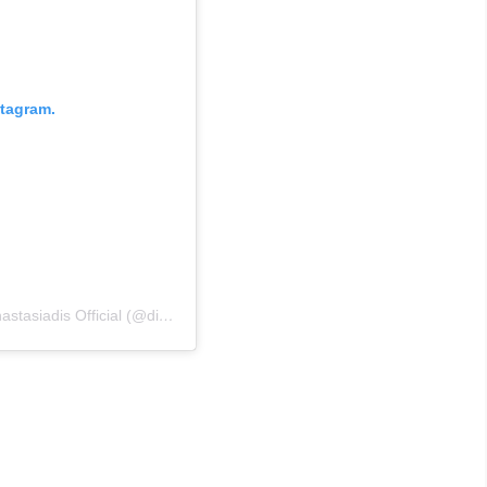
stagram.
Η δημοσίευση κοινοποιήθηκε από το χρήστη Dimos Anastasiadis Official (@dimosanastasiadis)