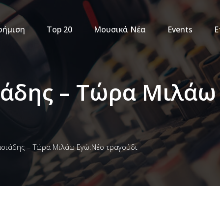
φήμιση
Top 20
Μουσικά Νέα
Events
Ε
άδης – Τώρα Μιλάω
σιάδης – Τώρα Μιλάω Εγώ:Νέο τραγούδι