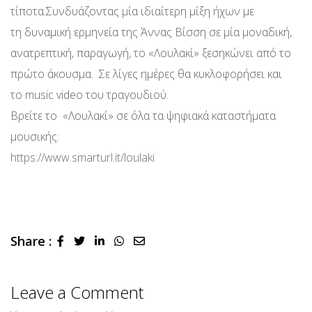
τίποτα.Συνδυάζοντας μία ιδιαίτερη μίξη ήχων με
τη δυναμική ερμηνεία της Άννας Βίσση σε μία μοναδική,
ανατρεπτική, παραγωγή, το «Λουλακί» ξεσηκώνει από το
πρώτο άκουσμα. Σε λίγες ημέρες θα κυκλοφορήσει και
το music video του τραγουδιού.
Βρείτε το «Λουλακί» σε όλα τα ψηφιακά καταστήματα
μουσικής:
https://www.smarturl.it/loulaki
Share :
LinkedIn
Whatsapp
Share
via
Email
Leave a Comment