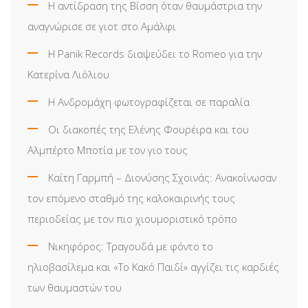
Η αντίδραση της Βίσση όταν θαυμάστρια την
αναγνώρισε σε γιοτ στο Αμάλφι
Η Panik Records διαψεύδει το Romeo για την
Κατερίνα Λιόλιου
Η Ανδρομάχη φωτογραφίζεται σε παραλία
Οι διακοπές της Ελένης Φουρέιρα και του
Αλμπέρτο Μποτία με τον γιο τους
Καίτη Γαρμπή – Διονύσης Σχοινάς: Ανακοίνωσαν
τον επόμενο σταθμό της καλοκαιρινής τους
περιοδείας με τον πιο χιουμοριστικό τρόπο
Νικηφόρος: Τραγουδά με φόντο το
ηλιοβασίλεμα και «Το Κακό Παιδί» αγγίζει τις καρδιές
των θαυμαστών του