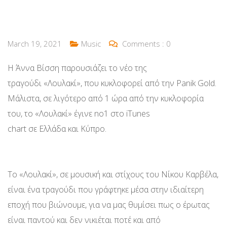
March 19, 2021
Music
Comments :
0
Η Άννα Βίσση παρουσιάζει το νέο της
τραγούδι «Λουλακί», που κυκλοφορεί από την Panik Gold.
Μάλιστα, σε λιγότερο από 1 ώρα από την κυκλοφορία
του, το «Λουλακί» έγινε no1 στο iTunes
chart σε Ελλάδα και Κύπρο.
Το «Λουλακί», σε μουσική και στίχους του Νίκου Καρβέλα,
είναι ένα τραγούδι που γράφτηκε μέσα στην ιδιαίτερη
εποχή που βιώνουμε, για να μας θυμίσει πως ο έρωτας
είναι παντού και δεν νικιέται ποτέ και από