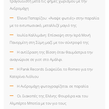
τραγουδιστή μετά τις φήμες χωρισμού με την
Ανδρομάχη
Έλενα Παπαρίζου: «Άναψε φωτιές» στην παραλία
με το εντυπωσιακό, μεταλλιζέ μαγιό της
Ιουλία Καλλιμάνη: Επίσκεψη στην Ιερά Μονή
Πανορμίτη στη Σύμη μαζί με τον σύντροφό της
Η αντίδραση της Βίσση όταν θαυμάστρια την
αναγνώρισε σε γιοτ στο Αμάλφι
Η Panik Records διαψεύδει το Romeo για την
Κατερίνα Λιόλιου
Η Ανδρομάχη φωτογραφίζεται σε παραλία
Οι διακοπές της Ελένης Φουρέιρα και του
Αλμπέρτο Μποτία με τον γιο τους