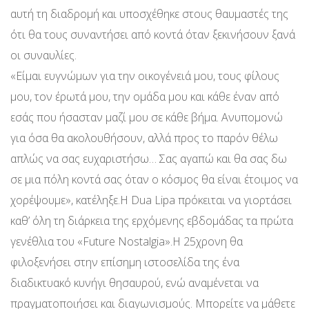
αυτή τη διαδρομή και υποσχέθηκε στους θαυμαστές της
ότι θα τους συναντήσει από κοντά όταν ξεκινήσουν ξανά
οι συναυλίες.
«Είμαι ευγνώμων για την οικογένειά μου, τους φίλους
μου, τον έρωτά μου, την ομάδα μου και κάθε έναν από
εσάς που ήσασταν μαζί μου σε κάθε βήμα. Ανυπομονώ
για όσα θα ακολουθήσουν, αλλά προς το παρόν θέλω
απλώς να σας ευχαριστήσω… Σας αγαπώ και θα σας δω
σε μια πόλη κοντά σας όταν ο κόσμος θα είναι έτοιμος να
χορέψουμε», κατέληξε.Η Dua Lipa πρόκειται να γιορτάσει
καθ’ όλη τη διάρκεια της ερχόμενης εβδομάδας τα πρώτα
γενέθλια του «Future Nostalgia».Η 25χρονη θα
φιλοξενήσει στην επίσημη ιστοσελίδα της ένα
διαδικτυακό κυνήγι θησαυρού, ενώ αναμένεται να
πραγματοποιήσει και διαγωνισμούς. Μπορείτε να μάθετε