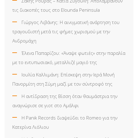
Σάκης Ρουβάς – Κάτια Ζυγούλη: Απολαμβάνουν
τις διακοπές τους στο Elounda Peninsula
Γιώργος Λιβάνης: Η αινιγματική ανάρτηση του
τραγουδιστή μετά τις φήμες χωρισμού με την
Ανδρομάχη
Έλενα Παπαρίζου: «Άναψε φωτιές» στην παραλία
με το εντυπωσιακό, μεταλλιζέ μαγιό της
Ιουλία Καλλιμάνη: Επίσκεψη στην Ιερά Μονή
Πανορμίτη στη Σύμη μαζί με τον σύντροφό της
Η αντίδραση της Βίσση όταν θαυμάστρια την
αναγνώρισε σε γιοτ στο Αμάλφι
Η Panik Records διαψεύδει το Romeo για την
Κατερίνα Λιόλιου