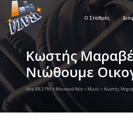
Ο Σταθμός
Δια
Κωστής Μαραβέ
Νιώθουμε Οικο
Viva 88,3 FM
>
Μουσικά Νέα
>
Music
>
Κωστής Μαραβ