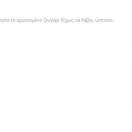
λησία το ερωτευμένο ζευγάρι δίχως να λάβει, ωστόσο,