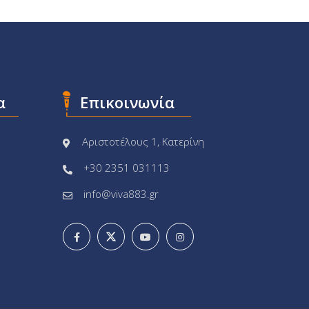
α
Επικοινωνία
Αριστοτέλους 1, Κατερίνη
+30 2351 031113
info@viva883.gr