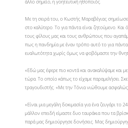
άλλο σημείο, η γοητευτική ηθοποιός.
Με τη σειρά του, ο Κωστής Μαραβέγιας σημείωσε 
στο καλύτερο. Το για πάντα είναι ζητούμενο. Και 
τους φίλους μας και τους ανθρώπους που αγαπάμε
πως η πανδημία με έναν τρόπο αυτό το για πάντα
ευαλωτότητα χωρίς όμως να φοβόμαστε την θνητότ
«Εδώ μας έφερε πιο κοντά και ανακαλύψαμε και με
τώρα. Το οποίο κάπως το είχαμε παραμελήσει. Σκεφ
τραγουδιστής. «Με την Τόνια νιώθουμε ασφαλώς 
«Είναι μια μεγάλη δοκιμασία για ένα ζευγάρι το 24
μάλλον επειδή είμαστε δυο ταυράκια που τα βρίσ
παρά μας δημιούργησε δονήσεις. Μας δημιούργησε