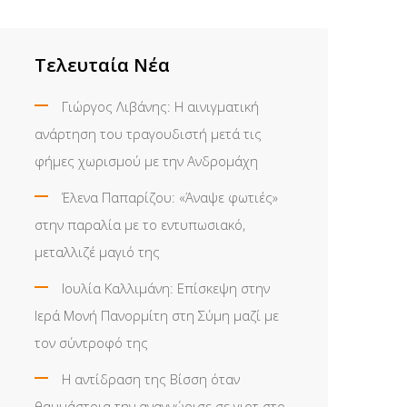
Τελευταία Νέα
Γιώργος Λιβάνης: Η αινιγματική
ανάρτηση του τραγουδιστή μετά τις
φήμες χωρισμού με την Ανδρομάχη
Έλενα Παπαρίζου: «Άναψε φωτιές»
στην παραλία με το εντυπωσιακό,
μεταλλιζέ μαγιό της
Ιουλία Καλλιμάνη: Επίσκεψη στην
Ιερά Μονή Πανορμίτη στη Σύμη μαζί με
τον σύντροφό της
Η αντίδραση της Βίσση όταν
θαυμάστρια την αναγνώρισε σε γιοτ στο