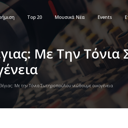
φήμιση
Top 20
Μουσικά Νέα
Events
Ε
γιας: Με Την Τόνια
γένεια
έγιας: Με την Τόνια Σωτηροπούλου νιώθουμε οικογένεια