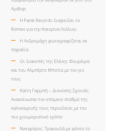
Αμάλφι
Η Panik Records διαψεύδει το
Romeo για την Κατερίνα Λιόλιου
Η Ανδρομάχη φωτογραφίζεται σε
παραλία
Οι διακοπές της Ελένης Φουρέιρα
και του Αλμπέρτο Μποτία με τον γιο
τους
Καίτη Γαρμπή – Διονύσης Σχοινάς:
Ανακοίνωσαν τον επόμενο σταθμό της
καλοκαιρινής τους περιοδείας με τον
πιο χιουμοριστικό τρόπο
Νικηφόρος: Τραγουδά με φόντο το