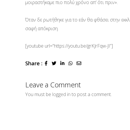
μοιραστήκαμε πιο πολύ χρόνο απ’ ότι πριν».
Όταν δε ρωτήθηκε για το εάν θα φθάσει στην εκκ
σαφή απόκριση.
[youtube url=”https://youtu.be/grKJrFqw-JI”]
Share :
LinkedIn
Whatsapp
Share
via
Email
Leave a Comment
You must be
logged in
to post a comment.