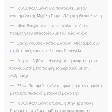
Ιουλία Καλλιμάνη: Θα παντρευτεί με τον
αγαπημένο της Μιχάλη Τουρατζίδη στη Θεσσαλονίκη
Νίνο: Ενοχλημένος με τα σχόλια μετά την
προβολή του επεισοδίου με τον Ηλία Ψινάκη
Σάκης Ρουβάς – Κάτια Ζυγούλη: Απολαμβάνουν
τις διακοπές τους στο Elounda Peninsula
Γιώργος Λιβάνης: Η αινιγματική ανάρτηση του
τραγουδιστή μετά τις φήμες χωρισμού με την
Ανδρομάχη
Έλενα Παπαρίζου: «Άναψε φωτιές» στην παραλία
με το εντυπωσιακό, μεταλλιζέ μαγιό της
Ιουλία Καλλιμάνη: Επίσκεψη στην Ιερά Μονή
Πανορμίτη στη Σύμη μαζί με τον σύντροφό της