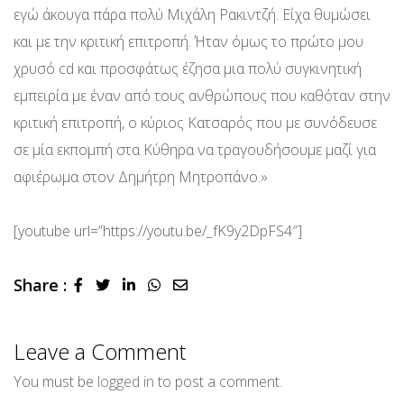
εγώ άκουγα πάρα πολύ Μιχάλη Ρακιντζή. Είχα θυμώσει
και με την κριτική επιτροπή. Ήταν όμως το πρώτο μου
χρυσό cd και προσφάτως έζησα μια πολύ συγκινητική
εμπειρία με έναν από τους ανθρώπους που καθόταν στην
κριτική επιτροπή, ο κύριος Κατσαρός που με συνόδευσε
σε μία εκπομπή στα Κύθηρα να τραγουδήσουμε μαζί για
αφιέρωμα στον Δημήτρη Μητροπάνο.»
[youtube url=”https://youtu.be/_fK9y2DpFS4″]
Share :
LinkedIn
Whatsapp
Share
via
Email
Leave a Comment
You must be
logged in
to post a comment.