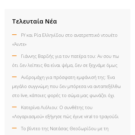
Τελευταία Νέα
FY και Ρία Ελληνίδου στο ανατρεπτικό ντουέτο
«Άιντε»
Γιάννης Βαρδής για τον πατέρα του: Αν σου πω
ότι δεν λείπεις θα είναι ψέμα, δεν σε ξεχνάμε όμως
Ανδρομάχη για πρόσφατη εμφάνισή της: Ένα
μεγάλο συγγνώμη που δεν μπόρεσα να ανταπεξέλθω
στο live, κάποιες φορές το σώμα μας φωνάζει όχι
Κατερίνα Λιόλιου: Ο συνθέτης του
«Λογαριασμού» εξήγησε πώς έγινε viral το τραγούδι
Το βίντεο της Νατάσας Θεοδωρίδου με τη