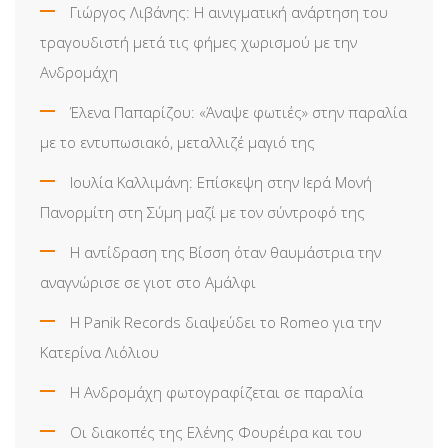
Γιώργος Λιβάνης: Η αινιγματική ανάρτηση του
τραγουδιστή μετά τις φήμες χωρισμού με την
Ανδρομάχη
Έλενα Παπαρίζου: «Άναψε φωτιές» στην παραλία
με το εντυπωσιακό, μεταλλιζέ μαγιό της
Ιουλία Καλλιμάνη: Επίσκεψη στην Ιερά Μονή
Πανορμίτη στη Σύμη μαζί με τον σύντροφό της
Η αντίδραση της Βίσση όταν θαυμάστρια την
αναγνώρισε σε γιοτ στο Αμάλφι
Η Panik Records διαψεύδει το Romeo για την
Κατερίνα Λιόλιου
Η Ανδρομάχη φωτογραφίζεται σε παραλία
Οι διακοπές της Ελένης Φουρέιρα και του