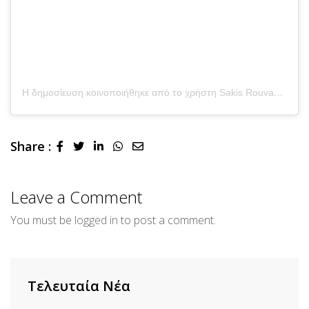
Η δημοσίευση κοινοποιήθηκε από το χρήστη Sakis Rouvas (@sakisrouvas)
Share :
LinkedIn
Whatsapp
Share
via
Email
Leave a Comment
You must be
logged in
to post a comment.
Τελευταία Νέα