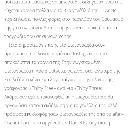
αστεία πάρτι μασκέ και να μην ντυθεί σέξι γάτα», ενώ τής
εύχεται χρόνια πολλά για τα 33α γενέθλιά της. Η Adele
είχε δηλώσει πολλές φορές στο παρελθόν τον θαυμασμό
της για τον τραγουδιστή, ερμηνεύοντας αρκετά από τα
τραγούδια του σε συναυλίες της.
Η ίδια δημοσίευσε επίσης μία φωτογραφία στον
προσωπικό της λογαριασμό στο Instagram, όπου
αποκαλύπτει τα χρόνια της. Στην συγκεκριμένη
φωτογραφία η Adele φαίνεται να είναι στα καλύτερα της.
Στη λεζάντα κάνει ένα λογοπαίγνιο με την ηλικία της,
γράφοντας: «Thirty Free» αντί για «Thirty Three».
Ακόμα, δεν έχει αποκαλυφθεί αν η τραγουδίστρια θα
οργανώσει κάποια εκδήλωση για τα γενέθλια της, αλλά
πρόσφατα κυκλοφόρησαν φωτογραφίες της από το after-
Oscar πάρτυ, που οργάνωσε ο Daniel Kaluuya και η