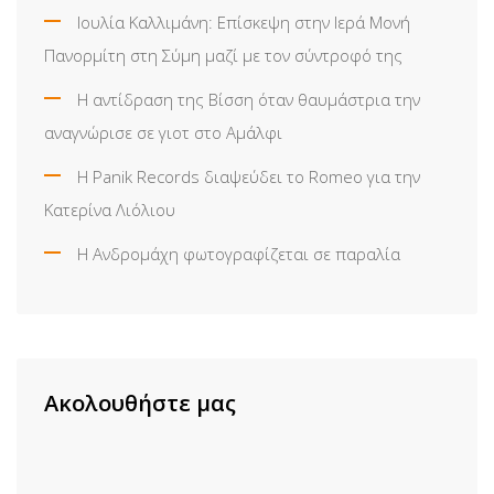
Ιουλία Καλλιμάνη: Επίσκεψη στην Ιερά Μονή
Πανορμίτη στη Σύμη μαζί με τον σύντροφό της
Η αντίδραση της Βίσση όταν θαυμάστρια την
αναγνώρισε σε γιοτ στο Αμάλφι
Η Panik Records διαψεύδει το Romeo για την
Κατερίνα Λιόλιου
Η Ανδρομάχη φωτογραφίζεται σε παραλία
Ακολουθήστε μας