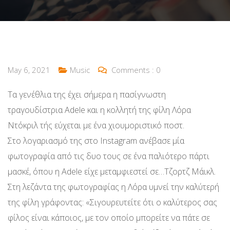
May 6, 2021
Music
Comments :
0
Τα γενέθλια της έχει σήμερα η πασίγνωστη
τραγουδίστρια Adele και η κολλητή της φίλη Λόρα
Ντόκριλ τής εύχεται με ένα χιουμοριστικό ποστ.
Στο λογαριασμό της στο Instagram ανέβασε μία
φωτογραφία από τις δυο τους σε ένα παλιότερο πάρτι
μασκέ, όπου η Adele είχε μεταμφιεστεί σε…Τζορτζ Μάικλ.
Στη λεζάντα της φωτογραφίας η Λόρα υμνεί την καλύτερή
της φίλη γράφοντας: «Σιγουρευτείτε ότι ο καλύτερος σας
φίλος είναι κάποιος, με τον οποίο μπορείτε να πάτε σε