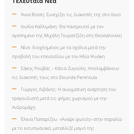
Τελευταία Νέα
Άννα Βίσση: Συνεχίζει τις διακοπές της στο Ιόνιο
Ιουλία Καλλιμάνη: Θα παντρευτεί με τον
αγαπημένο της Μιχάλη Τουρατζίδη στη Θεσσαλονίκη
Νίνο: Ενοχλημένος με τα σχόλια μετά την
προβολή του επεισοδίου με τον Ηλία Ψινάκη
Σάκης Ρουβάς – Κάτια Ζυγούλη: Απολαμβάνουν
τις διακοπές τους στο Elounda Peninsula
Γιώργος Λιβάνης: Η αινιγματική ανάρτηση του
τραγουδιστή μετά τις φήμες χωρισμού με την
Ανδρομάχη
Έλενα Παπαρίζου: «Άναψε φωτιές» στην παραλία
με το εντυπωσιακό, μεταλλιζέ μαγιό της