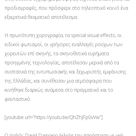
προδιαγραφές, που πρόσφερε στο τηλεοπτικό κοινό ένα
εξαιρετικά θεαματικό αποτέλεσμα.
Η πρωτότυπη χορογραφία, τα special visual effects, οι
ειδικοί φωτισμοί, οι γρήγορες εναλλαγές ρούχων των
χορευτών επί σκηνής, τα σκηνοθετικά ευρήματα
προηγμένης τεχνολογίας, αποτέλεσαν μερικά από τα
συστατικά της εντυπωσιακής και ξεχωριστής εμφάνισης
της Ελλάδας, και συνέθεσαν μια ατμόσφαιρα που
κινήθηκε διαρκώς ανάμεσα στο πραγματικό και το
φανταστικό.
[youtube url=”https://youtu.be/QhZhJFp0vVw”]
Ο Ιταλός David Damiano έκλεψε την παράσταση με γκέι