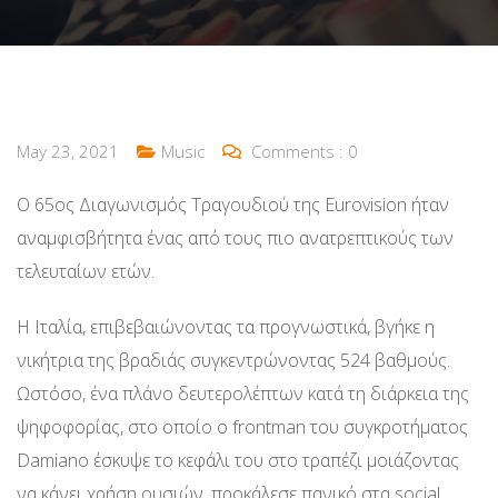
May 23, 2021
Music
Comments :
0
Ο 65ος Διαγωνισμός Τραγουδιού της Eurovision ήταν
αναμφισβήτητα ένας από τους πιο ανατρεπτικούς των
τελευταίων ετών.
Η Ιταλία, επιβεβαιώνοντας τα προγνωστικά, βγήκε η
νικήτρια της βραδιάς συγκεντρώνοντας 524 βαθμούς.
Ωστόσο, ένα πλάνο δευτερολέπτων κατά τη διάρκεια της
ψηφοφορίας, στο οποίο ο frontman του συγκροτήματος
Damiano έσκυψε το κεφάλι του στο τραπέζι μοιάζοντας
να κάνει χρήση ουσιών, προκάλεσε πανικό στα social