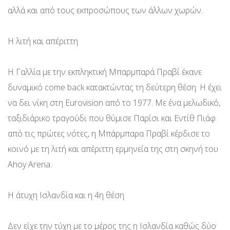
αλλά και από τους εκπροσώπους των άλλων χωρών.
Η λιτή και απέριττη
Η Γαλλία με την εκπληκτική Μπαρμπαρά Πραβί έκανε
δυναμικό come back κατακτώντας τη δεύτερη θέση. Η έχει
να δει νίκη στη Eurovision από το 1977. Με ένα μελωδικό,
ταξιδιάρικο τραγούδι που θύμισε Παρίσι και Εντίθ Πιάφ
από τις πρώτες νότες, η Μπάρμπαρα Πραβί κέρδισε το
κοινό με τη λιτή και απέριττη ερμηνεία της στη σκηνή του
Ahoy Arena.
Η άτυχη Ισλανδία και η 4η θέση
Δεν είχε την τύχη με το μέρος της η Ισλανδία καθώς δύο