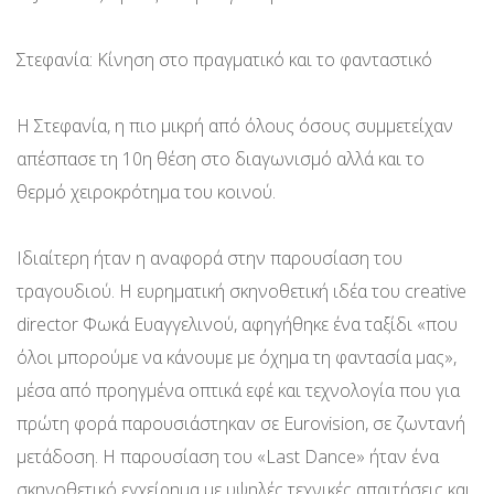
Στεφανία: Κίνηση στο πραγματικό και το φανταστικό
Η Στεφανία, η πιο μικρή από όλους όσους συμμετείχαν
απέσπασε τη 10η θέση στο διαγωνισμό αλλά και το
θερμό χειροκρότημα του κοινού.
Ιδιαίτερη ήταν η αναφορά στην παρουσίαση του
τραγουδιού. Η ευρηματική σκηνοθετική ιδέα του creative
director Φωκά Ευαγγελινού, αφηγήθηκε ένα ταξίδι «που
όλοι μπορούμε να κάνουμε με όχημα τη φαντασία μας»,
μέσα από προηγμένα οπτικά εφέ και τεχνολογία που για
πρώτη φορά παρουσιάστηκαν σε Eurovision, σε ζωντανή
μετάδοση. Η παρουσίαση του «Last Dance» ήταν ένα
σκηνοθετικό εγχείρημα με υψηλές τεχνικές απαιτήσεις και