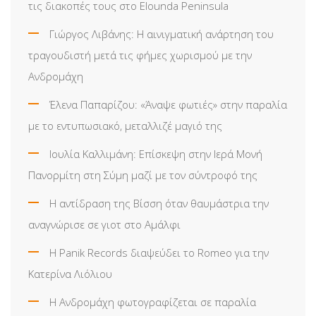
τις διακοπές τους στο Elounda Peninsula
Γιώργος Λιβάνης: Η αινιγματική ανάρτηση του
τραγουδιστή μετά τις φήμες χωρισμού με την
Ανδρομάχη
Έλενα Παπαρίζου: «Άναψε φωτιές» στην παραλία
με το εντυπωσιακό, μεταλλιζέ μαγιό της
Ιουλία Καλλιμάνη: Επίσκεψη στην Ιερά Μονή
Πανορμίτη στη Σύμη μαζί με τον σύντροφό της
Η αντίδραση της Βίσση όταν θαυμάστρια την
αναγνώρισε σε γιοτ στο Αμάλφι
Η Panik Records διαψεύδει το Romeo για την
Κατερίνα Λιόλιου
Η Ανδρομάχη φωτογραφίζεται σε παραλία