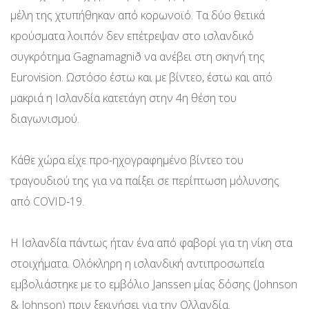
μέλη της χτυπήθηκαν από κορωνοϊό. Τα δύο θετικά
κρούσματα λοιπόν δεν επέτρεψαν στο ισλανδικό
συγκρότημα Gagnamagnið να ανέβει στη σκηνή της
Eurovision. Ωστόσο έστω και με βίντεο, έστω και από
μακριά η Ισλανδία κατετάγη στην 4η θέση του
διαγωνισμού.
Κάθε χώρα είχε προ-ηχογραφημένο βίντεο του
τραγουδιού της για να παίξει σε περίπτωση μόλυνσης
από COVID-19.
Η Ισλανδία πάντως ήταν ένα από φαβορί για τη νίκη στα
στοιχήματα. Ολόκληρη η ισλανδική αντιπροσωπεία
εμβολιάστηκε με το εμβόλιο Janssen μίας δόσης (Johnson
& Johnson) πριν ξεκινήσει για την Ολλανδία.