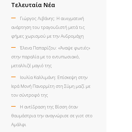
Τελευταία Νέα
Γιώργος Λιβάνης: Η αινιγματική
ανάρτηση του τραγουδιστή μετά τις
φήμες χωρισμού με την Ανδρομάχη
Έλενα Παπαρίζου: «Άναψε φωτιές»
στην παραλία με το εντυπωσιακό,
μεταλλιζέ μαγιό της
Ιουλία Καλλιμάνη: Επίσκεψη στην
Ιερά Μονή Πανορμίτη στη Σύμη μαζί με
τον σύντροφό της
Η αντίδραση της Βίσση όταν
θαυμάστρια την αναγνώρισε σε γιοτ στο
Αμάλφι