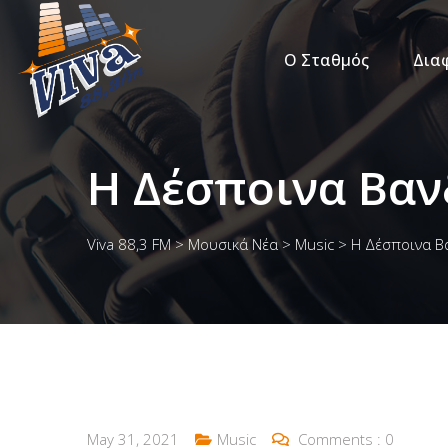
Ο Σταθμός
Δια
Η Δέσποινα Βαν
Viva 88,3 FM
>
Μουσικά Νέα
>
Music
>
Η Δέσποινα Βα
May 31, 2021
Music
Comments :
0