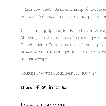
Η Δέσποινα Βανδή θα είναι το κεντρικό πρόσωπο τ
σε μια βραδιά που θα είναι φυσικά αφιερωμένη σ
Guest stars της βραδιάς θα είναι ο Κωνσταντίν
Μπεγνής, με τον οποίο πριν δύο χρόνια η Δέσπ
Παπαθανασίου “Το δικό μας σινέμα”, ενώ σφράγισ
στον δίσκο που ακολούθησε με επανεκτελέσεις 
κινηματογράφο.
[youtube url=”https://youtu.be/hSL0FfQdhPY”]
Share :
LinkedIn
Whatsapp
Share
via
Email
Leave a Comment