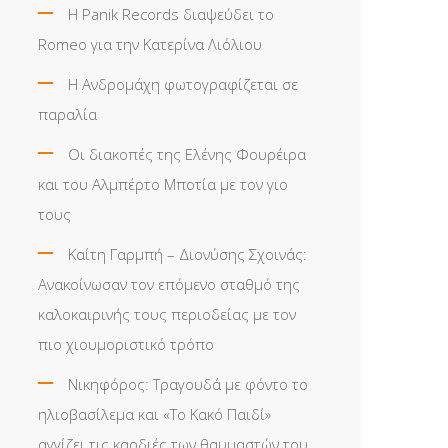
Η Panik Records διαψεύδει το
Romeo για την Κατερίνα Λιόλιου
Η Ανδρομάχη φωτογραφίζεται σε
παραλία
Οι διακοπές της Ελένης Φουρέιρα
και του Αλμπέρτο Μποτία με τον γιο
τους
Καίτη Γαρμπή – Διονύσης Σχοινάς:
Ανακοίνωσαν τον επόμενο σταθμό της
καλοκαιρινής τους περιοδείας με τον
πιο χιουμοριστικό τρόπο
Νικηφόρος: Τραγουδά με φόντο το
ηλιοβασίλεμα και «Το Κακό Παιδί»
αγγίζει τις καρδιές των θαυμαστών του