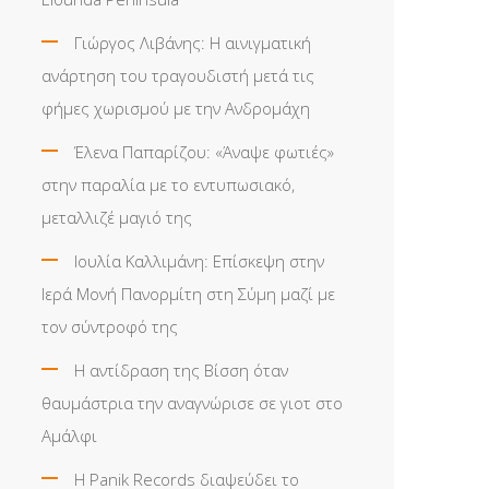
Γιώργος Λιβάνης: Η αινιγματική
ανάρτηση του τραγουδιστή μετά τις
φήμες χωρισμού με την Ανδρομάχη
Έλενα Παπαρίζου: «Άναψε φωτιές»
στην παραλία με το εντυπωσιακό,
μεταλλιζέ μαγιό της
Ιουλία Καλλιμάνη: Επίσκεψη στην
Ιερά Μονή Πανορμίτη στη Σύμη μαζί με
τον σύντροφό της
Η αντίδραση της Βίσση όταν
θαυμάστρια την αναγνώρισε σε γιοτ στο
Αμάλφι
Η Panik Records διαψεύδει το