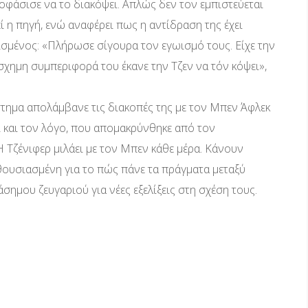
ποφάσισε να το διακόψει. Απλώς δεν τον εμπιστεύεται
ί η πηγή, ενώ αναφέρει πως η αντίδραση της έχει
ρισμένος: «Πλήρωσε σίγουρα τον εγωισμό τους. Είχε την
χημη συμπεριφορά του έκανε την Τζεν να τόν κόψει»,
στημα απολάμβανε τις διακοπές της με τον Μπεν Άφλεκ
 και τον λόγο, που απομακρύνθηκε από τον
«Η Τζένιφερ μιλάει με τον Μπεν κάθε μέρα. Κάνουν
νθουσιασμένη για το πώς πάνε τα πράγματα μεταξύ
άσημου ζευγαριού για νέες εξελίξεις στη σχέση τους.