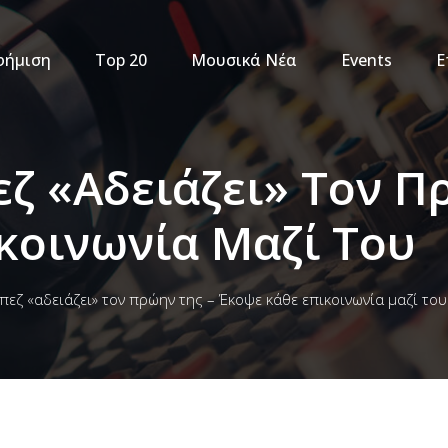
φήμιση
Top 20
Μουσικά Νέα
Events
Ε
εζ «αδειάζει» Τον Π
κοινωνία Μαζί Του
πεζ «αδειάζει» τον πρώην της – Έκοψε κάθε επικοινωνία μαζί του