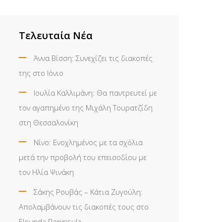
Τελευταία Νέα
Άννα Βίσση: Συνεχίζει τις διακοπές
της στο Ιόνιο
Ιουλία Καλλιμάνη: Θα παντρευτεί με
τον αγαπημένο της Μιχάλη Τουρατζίδη
στη Θεσσαλονίκη
Νίνο: Ενοχλημένος με τα σχόλια
μετά την προβολή του επεισοδίου με
τον Ηλία Ψινάκη
Σάκης Ρουβάς – Κάτια Ζυγούλη:
Απολαμβάνουν τις διακοπές τους στο
Elounda Peninsula