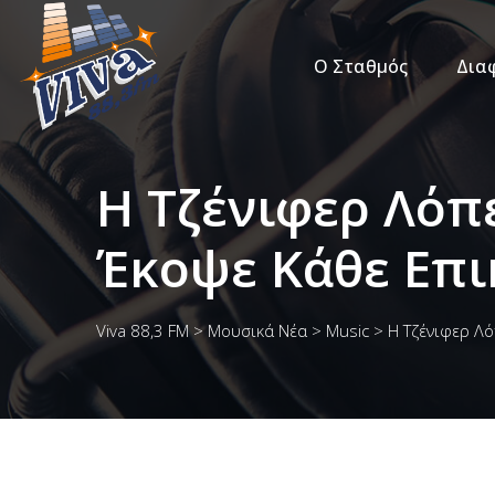
Ο Σταθμός
Δια
Η Τζένιφερ Λόπ
Έκοψε Κάθε Επι
Viva 88,3 FM
>
Μουσικά Νέα
>
Music
>
Η Τζένιφερ Λό