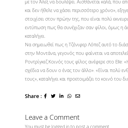
με τον Άλεξ να δουλέψει. Αισθάνεται καλά, που α
και δεν ήθελε να χάσει περισσότερο χρόνο», εξηγε
στοιχίσει στον πρώην της, που είναι πολύ εκνευ
εντύπωση πως θα συνέχιζαν σαν φίλοι, όμως η άσ
καταλήγει.
Να σημειωθεί πως η Τζένιφερ Λόπεζ αυτό το διά
στην Μοντάνα, γεγονός που φαίνεται να αποτελεί
Ροντρίγκεζ.Κοινός τους φίλος ανέφερε στο Elle: 
σχέδια να δουν ο ένας τον άλλο». «Είναι πολύ ε
τους», καταλήγει και προετοιμάζει το κοινό του δι
Share :
LinkedIn
Whatsapp
Share
via
Email
Leave a Comment
You must be
logged in
to post a comment.