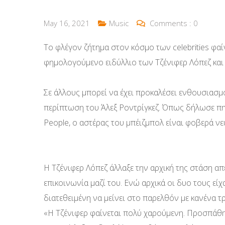
May 16, 2021
Music
Comments :
0
Το φλέγον ζήτημα στον κόσμο των celebrities φαίν
φημολογούμενο ειδύλλιο των Τζένιφερ Λόπεζ και
Σε άλλους μπορεί να έχει προκαλέσει ενθουσιασμ
περίπτωση του Άλεξ Ροντρίγκεζ. Όπως δήλωσε π
People, ο αστέρας του μπέιζμπολ είναι φοβερά νε
Η Τζένιφερ Λόπεζ άλλαξε την αρχική της στάση απ
επικοινωνία μαζί του. Ενώ αρχικά οι δυο τους είχ
διατεθειμένη να μείνει στο παρελθόν με κανένα τ
«Η Τζένιφερ φαίνεται πολύ χαρούμενη. Προσπάθησ