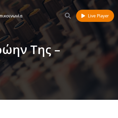
πικοινωνία
Live Player
ρώην Της –