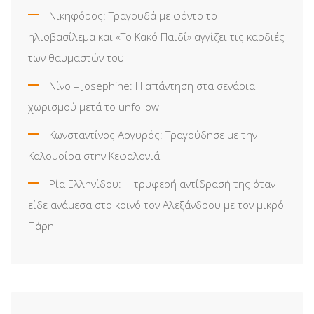
Νικηφόρος: Τραγουδά με φόντο το
ηλιοβασίλεμα και «Το Κακό Παιδί» αγγίζει τις καρδιές
των θαυμαστών του
Νίνο – Josephine: Η απάντηση στα σενάρια
χωρισμού μετά το unfollow
Κωνσταντίνος Αργυρός: Τραγούδησε με την
Καλομοίρα στην Κεφαλονιά
Ρία Ελληνίδου: H τρυφερή αντίδρασή της όταν
είδε ανάμεσα στο κοινό τον Αλεξάνδρου με τον μικρό
Πάρη