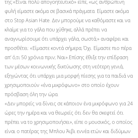
της:«Είναι πολύ απογοητευτικό» είπε, «ως ανθρώπινη
φυλή είμαστε ακόμα σε βασικά πράγματα. Είμαστε ακόμα
στο Stop Asian Hate. Δεν μπορούμε να καθόμαστε και να
κλαίμε για το γάλα που χύθηκε, αλλά πρέπει να
αναγνωρίσουμε ότι υπάρχει γάλα, σωστά;» αναφέρει και
προσθέτει: «Είμαστε κοντά σήμερα; Όχι. Είμαστε πιο πέρα
απ’ ό,τι 50 χρόνια πριν; Ναι».Επίσης έθιξε την επίδραση
των μέσων κοινωνικής δικτύωσης στη νεότερη γενιά,
εξηγώντας ότι υπάρχει μια μορφή πίεσης για τα παιδιά να
χρησιμοποιούν «ένα μικρόφωνο» στο οποίο έχουν
πρόσβαση όλη την ώρα.
«Δεν μπορείς να δίνεις σε κάποιον ένα μικρόφωνο για 24
ώρες την ημέρα και να θεωρείς ότι δεν θα σκεφτεί ότι
πρέπει να το χρησιμοποιήσει», είπε ο μουσικός, ο οποίος
είναι ο πατέρας της Μπλου Άιβι εννέα ετών και διδύμων