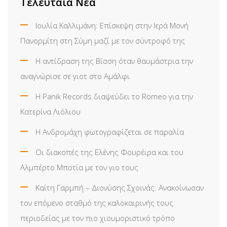
Τελευταία Νέα
Ιουλία Καλλιμάνη: Επίσκεψη στην Ιερά Μονή
Πανορμίτη στη Σύμη μαζί με τον σύντροφό της
Η αντίδραση της Βίσση όταν θαυμάστρια την
αναγνώρισε σε γιοτ στο Αμάλφι
Η Panik Records διαψεύδει το Romeo για την
Κατερίνα Λιόλιου
Η Ανδρομάχη φωτογραφίζεται σε παραλία
Οι διακοπές της Ελένης Φουρέιρα και του
Αλμπέρτο Μποτία με τον γιο τους
Καίτη Γαρμπή – Διονύσης Σχοινάς: Ανακοίνωσαν
τον επόμενο σταθμό της καλοκαιρινής τους
περιοδείας με τον πιο χιουμοριστικό τρόπο