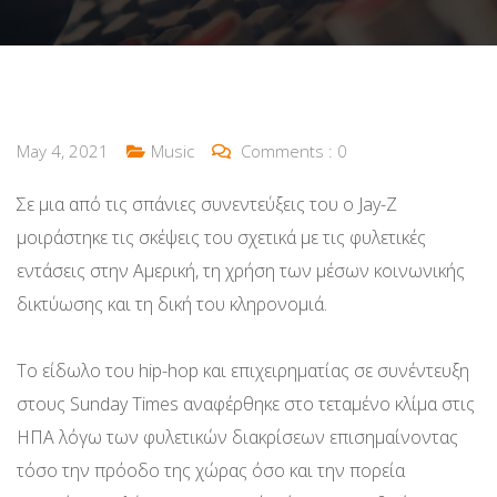
May 4, 2021
Music
Comments :
0
Σε μια από τις σπάνιες συνεντεύξεις του ο Jay-Z
μοιράστηκε τις σκέψεις του σχετικά με τις φυλετικές
εντάσεις στην Αμερική, τη χρήση των μέσων κοινωνικής
δικτύωσης και τη δική του κληρονομιά.
Το είδωλο του hip-hop και επιχειρηματίας σε συνέντευξη
στους Sunday Times αναφέρθηκε στο τεταμένο κλίμα στις
ΗΠΑ λόγω των φυλετικών διακρίσεων επισημαίνοντας
τόσο την πρόοδο της χώρας όσο και την πορεία