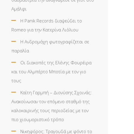
Αμάλφι
Η Panik Records διαψεύδει το
Romeo για την Κατερίνα Λιόλιου
Η Ανδρομάχη φωτογραφίζεται σε
παραλία
Οι διακοπές της Ελένης Φουρέιρα
και του Αλμπέρτο Μποτία με τον γιο
τους
Καίτη Γαρμπή – Διονύσης Σχοινάς:
Ανακοίνωσαν τον επόμενο σταθμό της
καλοκαιρινής τους περιοδείας με τον
πιο χιουμοριστικό τρόπο
Νικηφόρος: Τραγουδά με φόντο το