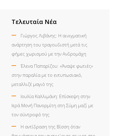
Τελευταία Νέα
Γιώργος Λιβάνης: Η αινιγματική
ανάρτηση του τραγουδιστή μετά τις
φήμες χωρισμού με την Ανδρομάχη
Έλενα Παπαρίζου: «Άναψε φωτιές»
στην παραλία με το εντυπωσιακό,
μεταλλιζέ μαγιό της
Ιουλία Καλλιμάνη: Επίσκεψη στην
Ιερά Μονή Πανορμίτη στη Σύμη μαζί με
τον σύντροφό της
Η αντίδραση της Βίσση όταν
θαυμάστρια την αναγνώρισε σε γιοτ στο