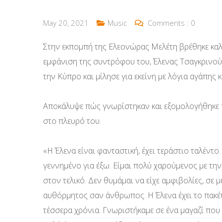
May 20, 2021
Music
Comments :
0
Στην εκπομπή της Ελεονώρας Μελέτη βρέθηκε καλ
εμφάνιση της συντρόφου του, Έλενας Τσαγκρινού,
την Κύπρο και μίλησε για εκείνη με λόγια αγάπης 
Αποκάλυψε πώς γνωρίστηκαν και εξομολογήθηκε πω
στο πλευρό του.
«Η Έλενα είναι φανταστική, έχει τεράστιο ταλέντο.
γεννημένο για έξω. Είμαι πολύ χαρούμενος με την 
στον τελικό. Δεν θυμάμαι να είχε αμφιβολίες, σε μ
αυθόρμητος σαν άνθρωπος. Η Έλενα έχει το πακέτο
τέσσερα χρόνια. Γνωριστήκαμε σε ένα μαγαζί που 