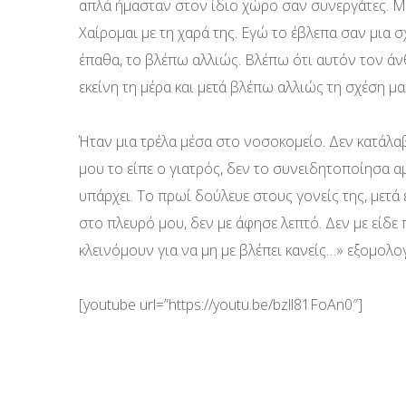
απλά ήμασταν στον ίδιο χώρο σαν συνεργάτες. Με
Χαίρομαι με τη χαρά της. Εγώ το έβλεπα σαν μια
έπαθα, το βλέπω αλλιώς. Βλέπω ότι αυτόν τον ά
εκείνη τη μέρα και μετά βλέπω αλλιώς τη σχέση μα
Ήταν μια τρέλα μέσα στο νοσοκομείο. Δεν κατάλα
μου το είπε ο γιατρός, δεν το συνειδητοποίησα α
υπάρχει. Το πρωί δούλευε στους γονείς της, μετά 
στο πλευρό μου, δεν με άφησε λεπτό. Δεν με είδε 
κλεινόμουν για να μη με βλέπει κανείς…» εξομολο
[youtube url=”https://youtu.be/bzll81FoAn0″]