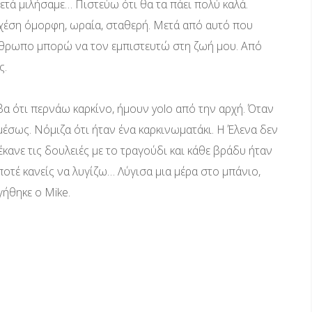
τά μιλήσαμε… Πιστεύω ότι θα τα πάει πολύ καλά.
 σχέση όμορφη, ωραία, σταθερή. Μετά από αυτό που
νθρωπο μπορώ να τον εμπιστευτώ στη ζωή μου. Από
ς.
βα ότι περνάω καρκίνο, ήμουν yolo από την αρχή. Όταν
μέσως. Νόμιζα ότι ήταν ένα καρκινωματάκι. Η Έλενα δεν
έκανε τις δουλειές με το τραγούδι και κάθε βράδυ ήταν
ποτέ κανείς να λυγίζω… Λύγισα μια μέρα στο μπάνιο,
γήθηκε ο Mike.