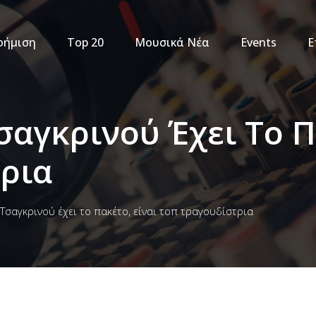
φήμιση
Top 20
Μουσικά Νέα
Events
Ε
σαγκρινού Έχει Το Π
ρια
 Τσαγκρινού έχει το πακέτο, είναι τοπ τραγουδίστρια