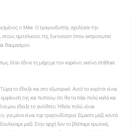
εσμένος ο Mike. O τραγουδιστής σχολίασε την
 στους ημιτελικούς της Eurovision όπου εκπροσωπεί
και θαυμασμού.
ς όταν έδινε τη μάχη με τον καρκίνο, εκείνη στάθηκε
 Τώρα το έδειξε και στο εξωτερικό. Αυτό το κορίτσι είναι
εμφάνισή της και πιστεύω ότι θα τα πάει πολύ καλά και
ένα μου έδειξε το αντίθετο. Ήθελε πολύ, είναι
, για μένα είναι top τραγουδίστρια. Είμαστε μαζί κοντά
δουλεύαμε μαζί. Στην αρχή δεν το βλέπαμε ερωτικά,