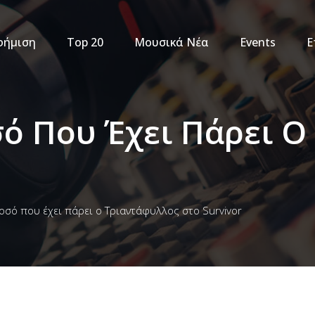
φήμιση
Top 20
Μουσικά Νέα
Events
Ε
ό Που Έχει Πάρει Ο
οσό που έχει πάρει ο Τριαντάφυλλος στο Survivor