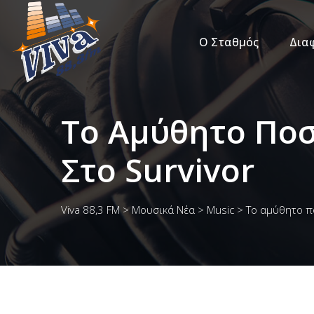
Ο Σταθμός
Δια
Το Αμύθητο Ποσ
Στο Survivor
Viva 88,3 FM
>
Μουσικά Νέα
>
Music
>
Το αμύθητο π