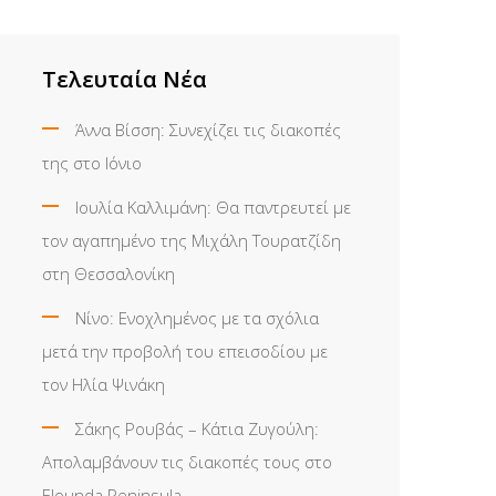
Τελευταία Νέα
Άννα Βίσση: Συνεχίζει τις διακοπές
της στο Ιόνιο
Ιουλία Καλλιμάνη: Θα παντρευτεί με
τον αγαπημένο της Μιχάλη Τουρατζίδη
στη Θεσσαλονίκη
Νίνο: Ενοχλημένος με τα σχόλια
μετά την προβολή του επεισοδίου με
τον Ηλία Ψινάκη
Σάκης Ρουβάς – Κάτια Ζυγούλη:
Απολαμβάνουν τις διακοπές τους στο
Elounda Peninsula