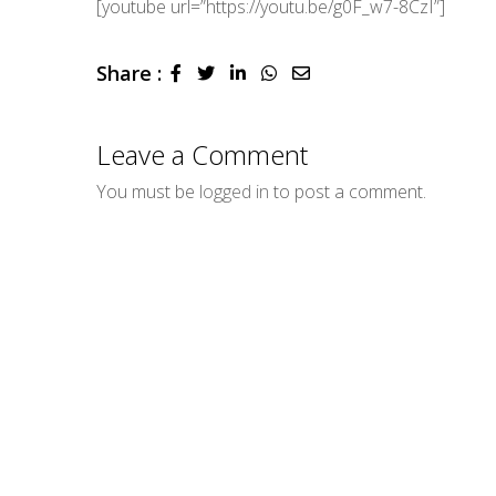
[youtube url=”https://youtu.be/g0F_w7-8CzI”]
Share :
LinkedIn
Whatsapp
Share
via
Email
Leave a Comment
You must be
logged in
to post a comment.