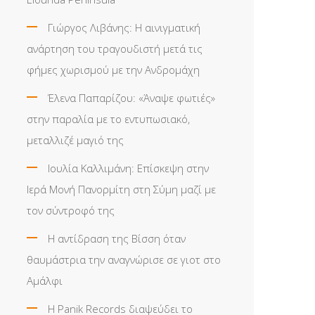
Γιώργος Λιβάνης: Η αινιγματική
ανάρτηση του τραγουδιστή μετά τις
φήμες χωρισμού με την Ανδρομάχη
Έλενα Παπαρίζου: «Άναψε φωτιές»
στην παραλία με το εντυπωσιακό,
μεταλλιζέ μαγιό της
Ιουλία Καλλιμάνη: Επίσκεψη στην
Ιερά Μονή Πανορμίτη στη Σύμη μαζί με
τον σύντροφό της
Η αντίδραση της Βίσση όταν
θαυμάστρια την αναγνώρισε σε γιοτ στο
Αμάλφι
Η Panik Records διαψεύδει το