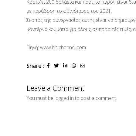
Κοστίζει 200 δολάρια και προς το παρόν είναι δ
με παράδοση το φθινόπωρο του 2021.
Σκοπός της συνεργασίας αυτής είναι να δημιουρ
μοντέρνα κομμάτια για όλους σε προσιτές τιμές,
Πηγή: www.hit-channel.com
Share :
LinkedIn
Whatsapp
Share
via
Email
Leave a Comment
You must be
logged in
to post a comment.