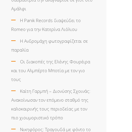
Αμάλφι
Η Panik Records διαψεύδει το
Romeo για την Κατερίνα Λιόλιου
Η Ανδρομάχη φωτογραφίζεται σε
παραλία
Οι διακοπές της Ελένης Φουρέιρα
και του Αλμπέρτο Μποτία με τον γιο
τους
Καίτη Γαρμπή – Διονύσης Σχοινάς:
Ανακοίνωσαν τον επόμενο σταθμό της
καλοκαιρινής τους περιοδείας με τον
πιο χιουμοριστικό τρόπο
Νικηφόρος: Τραγουδά με φόντο το