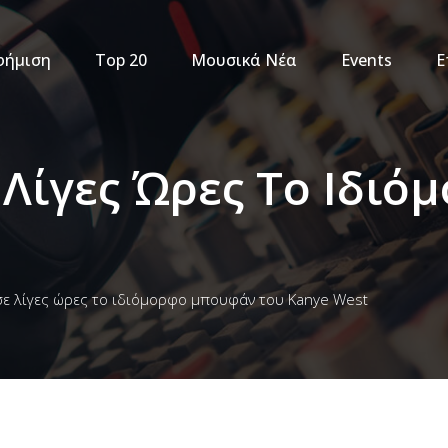
φήμιση
Top 20
Μουσικά Νέα
Events
Ε
 Λίγες Ώρες Το Ιδι
σε λίγες ώρες το ιδιόμορφο μπουφάν του Kanye West