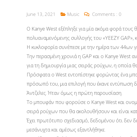
June 13, 2021
Music
Comments :
0
Ο Kanye West εξέπληξε για μία ακόμα φορά τους 
πολυαναμενόμενης συλλογής του «YEEZY GAP», κατ
Η κυκλοφορία συνέπεσε με την ημέρα των 44ων γ
Την περασμένη χρονιά η GAP και ο Kanye West αν
για τη δημιουργία μιας σειράς ρούχων, η οποία 
Πρόσφατα ο West εντοπίστηκε φορώντας ένα μπο
πρόσωπό του, μια επιλογή που έκανε εντύπωση 
Άντζελες. Ήταν όμως η πρώτη παρουσίαση.
Το μπουφάν που φορούσε ο Kanye West και ονομά
σειρά ρούχων που θα ακολουθήσουν και είναι κ
Έχει πρωτότυπο σχεδιασμό, δεδομένου ότι δεν δι
μεσάνυχτα και αμέσως εξαντλήθηκε.