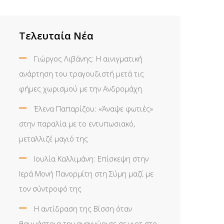
Τελευταία Νέα
Γιώργος Λιβάνης: Η αινιγματική
ανάρτηση του τραγουδιστή μετά τις
φήμες χωρισμού με την Ανδρομάχη
Έλενα Παπαρίζου: «Άναψε φωτιές»
στην παραλία με το εντυπωσιακό,
μεταλλιζέ μαγιό της
Ιουλία Καλλιμάνη: Επίσκεψη στην
Ιερά Μονή Πανορμίτη στη Σύμη μαζί με
τον σύντροφό της
Η αντίδραση της Βίσση όταν
θαυμάστρια την αναγνώρισε σε γιοτ στο