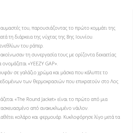
θαυμαστές του, παρουσιάζοντας το πρώτο κομμάτι της
ά τη διάρκεια της νύχτας της 8ης Ιουνίου.
ενεθλίων του ράπερ.
ακοίνωσαν τη συνεργασία τους με ορίζοντα δεκαετίας
θα ονομάζεται «YEEZY GAP».
υφάν σε γαλάζιο χρώμα και μάσκα που κάλυπτε το
δεδομένων των θερμοκρασιών που επικρατούν στο Λος
ζεται «The Round Jacket» είναι το πρώτο από μια
ατασκευασμένο από ανακυκλωμένο νάιλον.
αθέτει κολάρο και φερμουάρ. Κυκλοφόρησε λίγο μετά τα