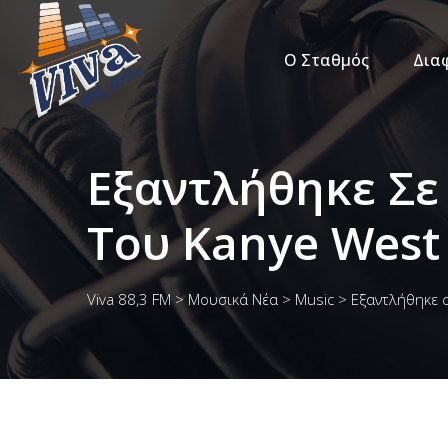
Ο Σταθμός
Δια
Εξαντλήθηκε Σε
Του Kanye West
Viva 88,3 FM
>
Μουσικά Νέα
>
Music
>
Εξαντλήθηκε 