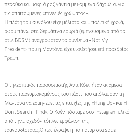
περούκα και μακριά ροζ γάντια με κομμένα δάχτυλια, για
τις απαιτούμενες «πινελιές χρώματος».
Η πλάτη του συνόλου είχε μάλιστα και… πολιτική χροιά,
αφού πάνω στα δερμάτινα λουριά (εμπνευσμένα από το
στιλ BDSM) αναγραφόταν το σύνθημα «Not My
President» που η Μαντόνα είχε υιοθετήσει επί προεδρίας
Τραμπ.
Ο τηλεοπτικός παρουσιαστής Άντι Κόεν ήταν ανάμεσα
στους παρευρισκομένους του πάρτι που απόλαυσαν τη
Μαντόνα να ερμηνεύει τις επιτυχίες της «Hung Up» και «I
Don’t Search I Find». Ο Κοέν πόσταρε στο Instagram υλικό
από την… σχεδόν τόπλες εμφάνιση της
τραγουδίστριας.Όπως έγραψε η ποπ σταρ στα social