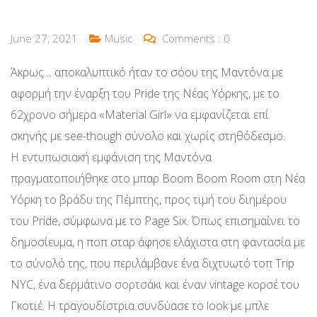
June 27, 2021
Music
Comments :
0
Άκρως… αποκαλυπτικό ήταν το σόου της Μαντόνα με
αφορμή την έναρξη του Pride της Νέας Υόρκης, με το
62χρονο σήμερα «Material Girl» να εμφανίζεται επί
σκηνής με see-though σύνολο και χωρίς στηθόδεσμο.
Η εντυπωσιακή εμφάνιση της Μαντόνα
πραγματοποιήθηκε στο μπαρ Boom Boom Room στη Νέα
Υόρκη το βράδυ της Πέμπτης, προς τιμή του διημέρου
του Pride, σύμφωνα με το Page Six. Όπως επισημαίνει το
δημοσίευμα, η ποπ σταρ άφησε ελάχιστα στη φαντασία με
το σύνολό της, που περιλάμβανε ένα διχτυωτό τοπ Trip
NYC, ένα δερμάτινο σορτσάκι και έναν vintage κορσέ του
Γκοτιέ. Η τραγουδίστρια συνδύασε το look με μπλε