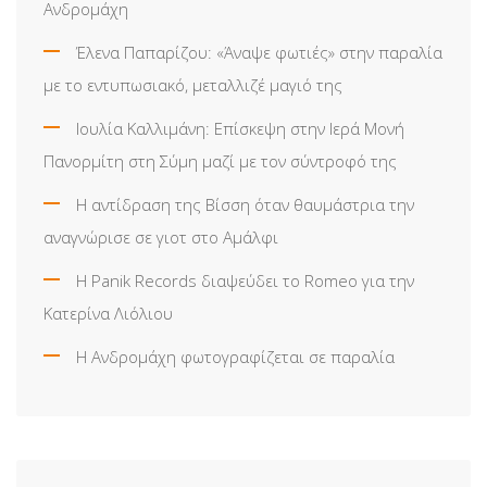
Ανδρομάχη
Έλενα Παπαρίζου: «Άναψε φωτιές» στην παραλία
με το εντυπωσιακό, μεταλλιζέ μαγιό της
Ιουλία Καλλιμάνη: Επίσκεψη στην Ιερά Μονή
Πανορμίτη στη Σύμη μαζί με τον σύντροφό της
Η αντίδραση της Βίσση όταν θαυμάστρια την
αναγνώρισε σε γιοτ στο Αμάλφι
Η Panik Records διαψεύδει το Romeo για την
Κατερίνα Λιόλιου
Η Ανδρομάχη φωτογραφίζεται σε παραλία