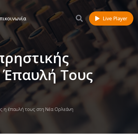
πικοινωνία
Live Player
μπρηστικής
Η Έπαυλή Τους
ες η έπαυλή τους στη Νέα Ορλεάνη