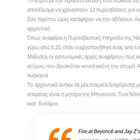
Το κτίριο με την τεράστια έκταση, που διαθέτει έξ
αποτέλεσμα να χρειαστούν 22 πυροσβέστες για να
δύο περίπου ώρες κατάφεραν να την σβήσουν. Ακό
αρχοντικό.
Όπως αναφέρει η Πυροσβεστική Υπηρεσία της Νέ
γύρω στις 6.20, όταν ενεργοποιήθηκε ένας από τ
Μάλιστα, οι αστυνομικές αρχές αναφέρουν πως ε
ατόμου, που βρισκόταν κοντά εκείνη την στιγμή. Α
πυρκαγιά.
Το αρχοντικό ανήκει σε μία εταιρεία διαχείρισης 
εταιρείας είναι η μητέρα της Μπιγιονσέ, Τίνα Νόου
εκατ. δολάρια.
Fire at Beyoncé and Jay Z’