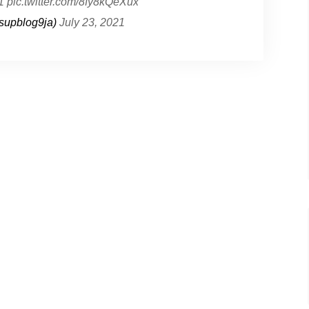
1
pic.twitter.com/8fy8kQeXux
supblog9ja)
July 23, 2021