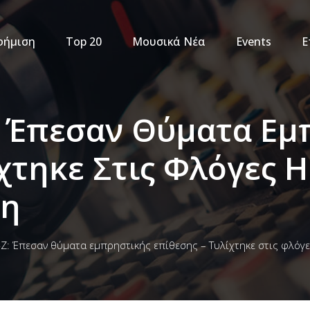
φήμιση
Top 20
Μουσικά Νέα
Events
Ε
Z: Έπεσαν Θύματα Ε
ίχτηκε Στις Φλόγες 
νη
-Z: Έπεσαν θύματα εμπρηστικής επίθεσης – Τυλίχτηκε στις φλόγ