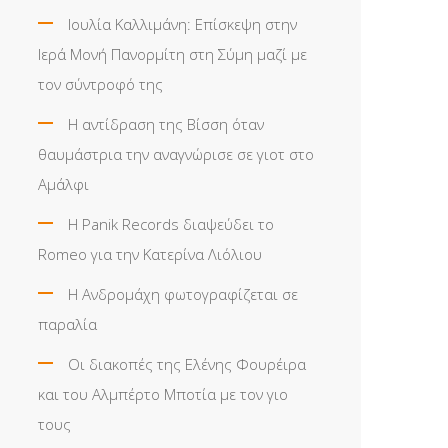
Ιουλία Καλλιμάνη: Επίσκεψη στην
Ιερά Μονή Πανορμίτη στη Σύμη μαζί με
τον σύντροφό της
Η αντίδραση της Βίσση όταν
θαυμάστρια την αναγνώρισε σε γιοτ στο
Αμάλφι
Η Panik Records διαψεύδει το
Romeo για την Κατερίνα Λιόλιου
Η Ανδρομάχη φωτογραφίζεται σε
παραλία
Οι διακοπές της Ελένης Φουρέιρα
και του Αλμπέρτο Μποτία με τον γιο
τους