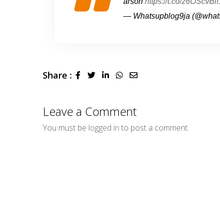
arson
https://t.co/z6OScvBif
— Whatsupblog9ja (@what
Share :
LinkedIn
Whatsapp
Share
via
Email
Leave a Comment
You must be
logged in
to post a comment.