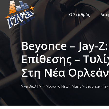
Ο Σταθμός
Δια
Beyonce – Jay-
Επίθεσης – Τυλ
Στη Νέα Ορλεά
Viva 88,3 FM
>
Μουσικά Νέα
>
Music
>
Beyonce – Jay