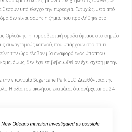
ι υπνοδωμάτια και έξι μπάνια τυλίχτηκε στις φλόγες, με
 θέσουν υπό έλεγχο την πυρκαγιά. Ευτυχώς, μετά από
μα δεν είναι σαφής η ζημιά, που προκλήθηκε στο
ας Ορλεάνης, η πυροσβεστική ομάδα έφτασε στο σημείο
ους συναγερμούς καπνού, που υπάρχουν στο σπίτι.
κείνη την ώρα έλαβαν μία αναφορά ενός ύποπτου
κόμα, όμως, δεν έχει επιβεβαιωθεί αν έχει σχέση με την
με την επωνυμία Sugarcane Park LLC. Διευθύντρια της
λς. Η αξία του ακινήτου εκτιμάται ότι ανέρχεται σε 2.4
s New Orleans mansion investigated as possible