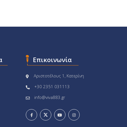
α
Επικοινωνία
Αριστοτέλους 1, Κατερίνη
+30 2351 031113
info@viva883.gr