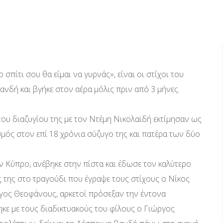
 σπίτι σου θα είμαι να γυρνάς», είναι οι στίχοι του
νδή και βγήκε στον αέρα μόλις πριν από 3 μήνες.
 του διαζυγίου της με τον Ντέμη Νικολαϊδή εκτίμησαν ως
σμός στον επί 18 χρόνια σύζυγο της και πατέρα των δύο
 Κύπρο, ανέβηκε στην πίστα και έδωσε τον καλύτερο
ας της στο τραγούδι που έγραψε τους στίχους ο Νίκος
ργος Θεοφάνους, αρκετοί πρόσεξαν την έντονα
κε με τους διαδικτυακούς του φίλους ο Γιώργος