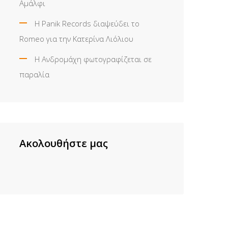
Αμάλφι
Η Panik Records διαψεύδει το
Romeo για την Κατερίνα Λιόλιου
Η Ανδρομάχη φωτογραφίζεται σε
παραλία
Ακολουθήστε μας