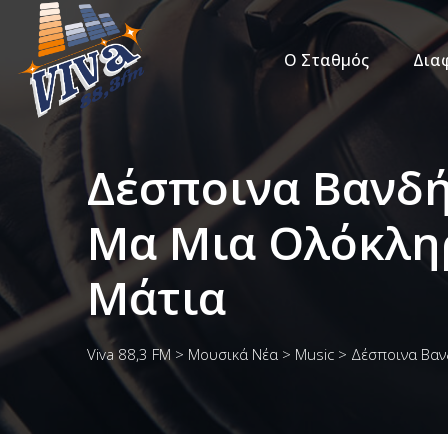
Ο Σταθμός
Δια
Δέσποινα Βανδή
Μα Μια Ολόκλη
Μάτια
Viva 88,3 FM
>
Μουσικά Νέα
>
Music
>
Δέσποινα Βανδ