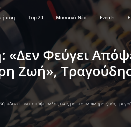
φήμιση
Top 20
Μουσικά Νέα
Events
Ε
: «Δεν Φεύγει Απόψ
ρη Ζωή», Τραγούδησ
ή: «Δεν φεύγει απόψε άλλος ένας μα μια ολόκληρη ζωή», τραγού