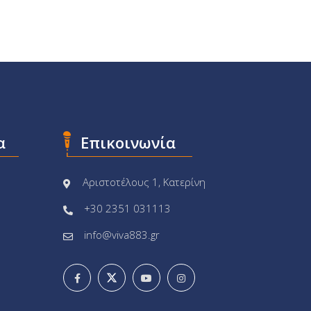
α
Επικοινωνία
Αριστοτέλους 1, Κατερίνη
+30 2351 031113
info@viva883.gr