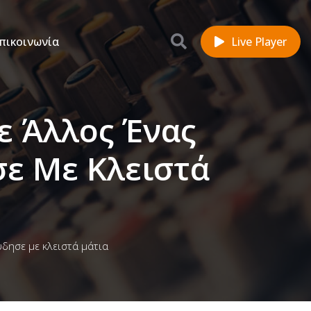
πικοινωνία
Live Player
ε Άλλος Ένας
ε Με Κλειστά
δησε με κλειστά μάτια