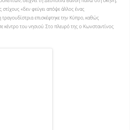
ερολέπτων, δείχνει τη Δέσποινα Βανδή πάνω στη σκηνή,
υς στίχους «δεν φεύγει απόψε άλλος ένας
η τραγουδίστρια επισκέφτηκε την Κύπρο, καθώς
σε κέντρο του νησιού. Στο πλευρό της ο Κωνσταντίνος