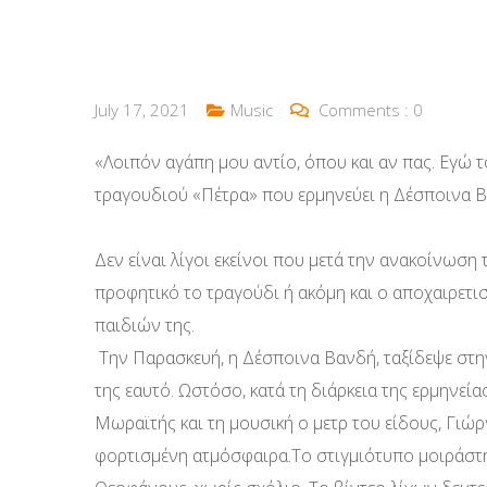
July 17, 2021
Music
Comments :
0
«Λοιπόν αγάπη μου αντίο, όπου και αν πας. Εγώ το
τραγουδιού «Πέτρα» που ερμηνεύει η Δέσποινα Βα
Δεν είναι λίγοι εκείνοι που μετά την ανακοίνωση
προφητικό το τραγούδι ή ακόμη και ο αποχαιρετι
παιδιών της.
Την Παρασκευή, η Δέσποινα Βανδή, ταξίδεψε στην
της εαυτό. Ωστόσο, κατά τη διάρκεια της ερμηνεί
Μωραϊτής και τη μουσική ο μετρ του είδους, Γιώ
φορτισμένη ατμόσφαιρα.Το στιγμιότυπο μοιράστη