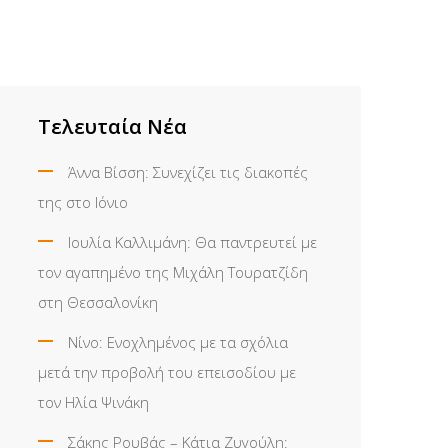
Τελευταία Νέα
Άννα Βίσση: Συνεχίζει τις διακοπές
της στο Ιόνιο
Ιουλία Καλλιμάνη: Θα παντρευτεί με
τον αγαπημένο της Μιχάλη Τουρατζίδη
στη Θεσσαλονίκη
Νίνο: Ενοχλημένος με τα σχόλια
μετά την προβολή του επεισοδίου με
τον Ηλία Ψινάκη
Σάκης Ρουβάς – Κάτια Ζυγούλη: