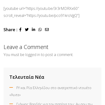
[youtube url=”https://youtu.be/3r3rMDRXx60″
scroll_reveal=”https://youtu.be/pco91kroVgQ”]
Share :
LinkedIn
Whatsapp
Share
via
Email
Leave a Comment
You must be
logged in
to post a comment.
Τελευταία Νέα
FY και Ρία Ελληνίδου στο ανατρεπτικό ντουέτο
«Άιντε»
Γιάννης Βαρδής για τον πατέρα του: Αν σου πω