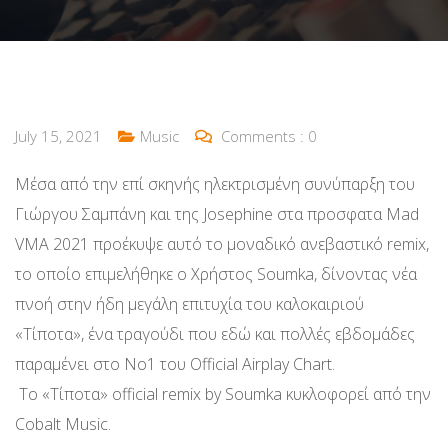
July 15, 2021
Music
Comments :
0
Mέσα από την επί σκηνής ηλεκτρισμένη συνύπαρξη του
Γιώργου Σαμπάνη και της Josephine στα προσφατα Mad
VMA 2021 προέκυψε αυτό το μοναδικό ανεβαστικό remix,
το οποίο επιμελήθηκε ο Χρήστος Soumka, δίνοντας νέα
πνοή στην ήδη μεγάλη επιτυχία του καλοκαιριού
«Τίποτα», ένα τραγούδι που εδώ και πολλές εβδομάδες
παραμένει στο Νο1 του Official Airplay Chart.
Το «Τίποτα» official remix by Soumka κυκλοφορεί από την
Cobalt Music.