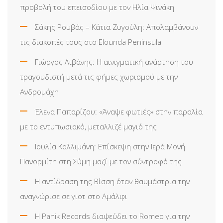
προβολή του επεισοδίου με τον Ηλία Ψινάκη
Σάκης Ρουβάς – Κάτια Ζυγούλη: Απολαμβάνουν
τις διακοπές τους στο Elounda Peninsula
Γιώργος Λιβάνης: Η αινιγματική ανάρτηση του
τραγουδιστή μετά τις φήμες χωρισμού με την
Ανδρομάχη
Έλενα Παπαρίζου: «Άναψε φωτιές» στην παραλία
με το εντυπωσιακό, μεταλλιζέ μαγιό της
Ιουλία Καλλιμάνη: Επίσκεψη στην Ιερά Μονή
Πανορμίτη στη Σύμη μαζί με τον σύντροφό της
Η αντίδραση της Βίσση όταν θαυμάστρια την
αναγνώρισε σε γιοτ στο Αμάλφι
Η Panik Records διαψεύδει το Romeo για την