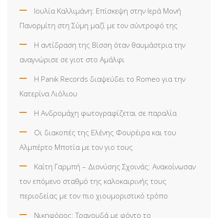
Ιουλία Καλλιμάνη: Επίσκεψη στην Ιερά Μονή
Πανορμίτη στη Σύμη μαζί με τον σύντροφό της
Η αντίδραση της Βίσση όταν θαυμάστρια την
αναγνώρισε σε γιοτ στο Αμάλφι
Η Panik Records διαψεύδει το Romeo για την
Κατερίνα Λιόλιου
Η Ανδρομάχη φωτογραφίζεται σε παραλία
Οι διακοπές της Ελένης Φουρέιρα και του
Αλμπέρτο Μποτία με τον γιο τους
Καίτη Γαρμπή – Διονύσης Σχοινάς: Ανακοίνωσαν
τον επόμενο σταθμό της καλοκαιρινής τους
περιοδείας με τον πιο χιουμοριστικό τρόπο
Νικηφόρος: Τραγουδά με φόντο το