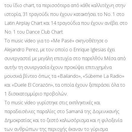
του ίδιο chart, τα περισσότερα από κάθε καλλιτέχνη στην
ιστορία, 31 τραγούδι που έχουν κατακτήσει το Νο. 1 στο
Latin Airplay Chart και 14 τραγούδια που έχουν ανέβει στο
No. 1 του Dance Club Chart.
Το music video για το «Me Pasé» σκηνοθέτησε ο
Alejandro Perez, με τον οποίο ο Enrique Iglesias έχει
συνεργαστεί με μεγάλη επιτυχία στο παρελθόν.Μέσα από
αυτήν τη συνεργασία έχουν προκύψει επιτυχημένα
μουσικά βίντεο όπως τα «Bailando», «Súbeme La Radio»
και «Duele El Corazón», τα οποία έχουν ξεπεράσει όλα το
1 δισεκατομμύριο προβολών.
Το music video γυρίστηκε στις εκπληκτικές και
παραδεισένιες παραλίες στο Samaná της Δομινικανής
Δημοκρατίας και το ζεστό καλωσόρισμα και η φιλοξενία
των ανθρώπων της περιοχής έκαναν το γύρισμα