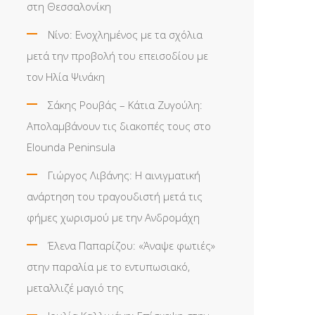
στη Θεσσαλονίκη
Νίνο: Ενοχλημένος με τα σχόλια
μετά την προβολή του επεισοδίου με
τον Ηλία Ψινάκη
Σάκης Ρουβάς – Κάτια Ζυγούλη:
Απολαμβάνουν τις διακοπές τους στο
Elounda Peninsula
Γιώργος Λιβάνης: Η αινιγματική
ανάρτηση του τραγουδιστή μετά τις
φήμες χωρισμού με την Ανδρομάχη
Έλενα Παπαρίζου: «Άναψε φωτιές»
στην παραλία με το εντυπωσιακό,
μεταλλιζέ μαγιό της