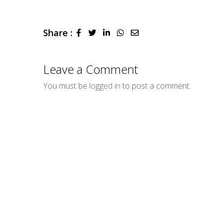
Share :
LinkedIn
Whatsapp
Share
via
Email
Leave a Comment
You must be
logged in
to post a comment.