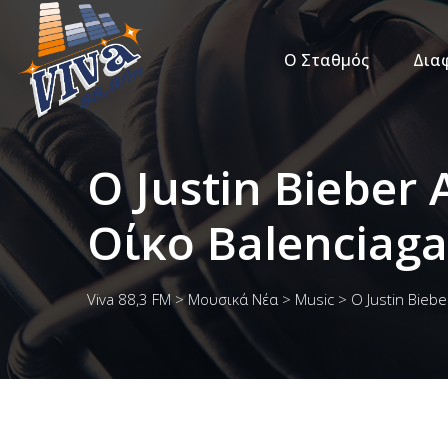
Ο Σταθμός
Δια
O Justin Bieber
Οίκο Balenciaga
Viva 88,3 FM
>
Μουσικά Νέα
>
Music
>
O Justin Bieb