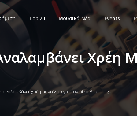
φήμιση
Top 20
Μουσικά Νέα
Events
Ε
 Αναλαμβάνει Χρέη 
er αναλαμβάνει χρέη μοντέλου για τον οίκο Balenciaga