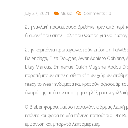
July 27, 2021
Music
Comments :
0
Στη γαλλική πρωτεύουσα βρέθηκε πριν από περίπου
διαμονή του στην Πόλη του Φωτός για να φωτογρ
Στην καμπάνια πρωταγωνιστούν επίσης η Γαλλίδα 
Balenciaga, Eliza Douglas, Awar Adhiero Odhiang, 
Litay Marcus, Emmanuel Culkin Mugisha, Abdou Diop
παραπέμπουν στην αισθητική των χώρων στάθμευ
ready to wear ενδύματα και κρατούν αξεσουάρ το
όνομά της από την υποτιμητική λέξη στην γαλλικ
Ο Bieber φοράει μαύρο παντελόνι φόρμας λευκή μπ
τσάντα και φορά τα νέα πάνινα παπούτσια DIY Ru
εμφάνιση και μπορντό λεπτομέρειες.