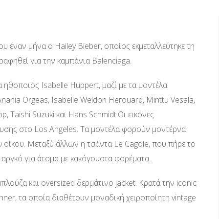
 έναν μήνα ο Hailey Bieber, οποίος εκμεταλλεύτηκε τη
αφηθεί για την καμπάνια Balenciaga.
ηθοποιός Isabelle Huppert, μαζί με τα μοντέλα
Anania Orgeas, Isabelle Weldon Herouard, Minttu Vesala,
, Taishi Suzuki και Hans Schmidt.Oι εικόνες
σης στο Los Angeles. Τα μοντέλα φορούν μοντέρνα
υ οίκου. Μεταξύ άλλων η τσάντα Le Cagole, που πήρε το
ή αργκό για άτομα με κακόγουστα φορέματα.
λούζα και oversized δερμάτινο jacket. Kρατά την iconic
nner, τα οποία διαθέτουν μοναδική χειροποίητη vintage