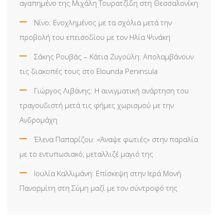
αγαπημένο της Μιχάλη Τουρατζίδη στη Θεσσαλονίκη
Νίνο: Ενοχλημένος με τα σχόλια μετά την
προβολή του επεισοδίου με τον Ηλία Ψινάκη
Σάκης Ρουβάς – Κάτια Ζυγούλη: Απολαμβάνουν
τις διακοπές τους στο Elounda Peninsula
Γιώργος Λιβάνης: Η αινιγματική ανάρτηση του
τραγουδιστή μετά τις φήμες χωρισμού με την
Ανδρομάχη
Έλενα Παπαρίζου: «Άναψε φωτιές» στην παραλία
με το εντυπωσιακό, μεταλλιζέ μαγιό της
Ιουλία Καλλιμάνη: Επίσκεψη στην Ιερά Μονή
Πανορμίτη στη Σύμη μαζί με τον σύντροφό της