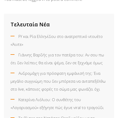
Τελευταία Νέα
FY και Ρία Ελληνίδου στο ανατρεπτικό ντουέτο
«Άιντε»
Γιάννης Βαρδής για τον πατέρα του: Αν σου πω
ότι δεν λείπεις θα είναι ψέμα, δεν σε ξεχνάμε όμως
Ανδρομάχη για πρόσφατη εμφάνισή της: Ένα
μεγάλο συγγνώμη που δεν μπόρεσα να ανταπεξέλθω
στο live, κάποιες φορές το σώμα μας φωνάζει όχι
Κατερίνα Λιόλιου: Ο συνθέτης του
«Λογαριασμού» εξήγησε πώς έγινε viral το τραγούδι
Το βίντεο της Νατάσας Θεοδωρίδου με τη