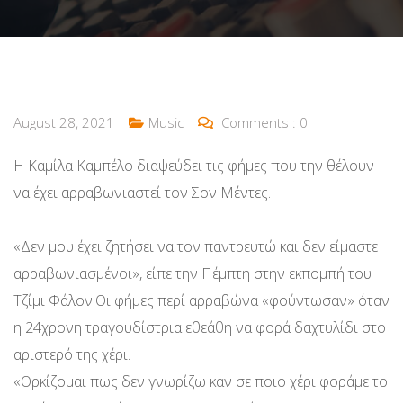
August 28, 2021
Music
Comments :
0
Η Καμίλα Καμπέλο διαψεύδει τις φήμες που την θέλουν
να έχει αρραβωνιαστεί τον Σον Μέντες.
«Δεν μου έχει ζητήσει να τον παντρευτώ και δεν είμαστε
αρραβωνιασμένοι», είπε την Πέμπτη στην εκπομπή του
Τζίμι Φάλον.Οι φήμες περί αρραβώνα «φούντωσαν» όταν
η 24χρονη τραγουδίστρια εθεάθη να φορά δαχτυλίδι στο
αριστερό της χέρι.
«Ορκίζομαι πως δεν γνωρίζω καν σε ποιο χέρι φοράμε το