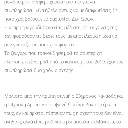
μονόπετρο», ανέφερε χαρακτηριστικά για να
συμπληρώσει: «Θα ήθελα όντως να με διαφωτίσεις. Σε
ποιο χέρι βάζουμε το δαχτυλίδι; Δεν ξέρω».
Η νεαρή τραγουδίστρια είπε, μάλιστα, ότι οι γονείς της
δεν φορούσαν τις βέρες τους, με αποτέλεσμα η ίδια να
μην γνωρίζει σε ποιο χέρι φοριέται.
Το ζευγάρι, που τραγούδησε μαζί το σούπερ χιτ
«Seniorita», είναι μαζί από το καλοκαίρι του 2019, έχοντας
συμπληρώσει δύο χρόνια σχέσης.
Μάλιστα, από την πρώτη στιγμή ο 23χρονος Καναδός και
η 24χρονη Αμερικανοκουβανή δεν έκρυβαν τον έρωτά
τους, αν και αρκετοί πίστευαν πως η σχέση τους δεν είναι
αληθινή, αλλά είναι μαζί για τη δημοσιότητα.Μάλιστα, το