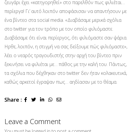
ζευγάρι έχει «κατηγορηθεί» στο παρελθόν πως φιλιέται…
περίεργα! Γι’ αυτό λοιπόν αποφάσισαν να απαντήσουν με
ένα βίντεο στα social media. «Διαβάσαμε μερικά σχόλια
στο twitter για τον τρόπο με τον οποίο φιλιόμαστε.
Διαβάσαμε ότι είναι περίεργος, ότι φιλιόμαστε σαν ψάρια.
Ηρθε, λοιπόν, η στιγμή να σας δείξουμε πώς φιλιόμαστε»,
λέει ο νεαρός τραγουδιστής στην αρχή του βίντεο πριν
ξεκινήσει να φιλιέται με… πάθος με την καλή του. Πάντως,
τα σχόλια που δέχθηκαν στο twitter δεν ήταν κολακευτικά,
καθώς αρκετοί έγραψαν πως… αηδίασαν με το θέαμα.
Share :
LinkedIn
Whatsapp
Share
via
Email
Leave a Comment
You must be
logged in
to post a comment.