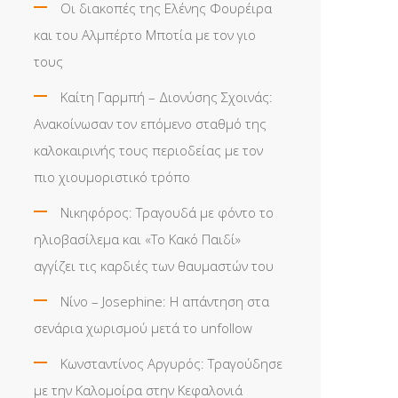
Οι διακοπές της Ελένης Φουρέιρα
και του Αλμπέρτο Μποτία με τον γιο
τους
Καίτη Γαρμπή – Διονύσης Σχοινάς:
Ανακοίνωσαν τον επόμενο σταθμό της
καλοκαιρινής τους περιοδείας με τον
πιο χιουμοριστικό τρόπο
Νικηφόρος: Τραγουδά με φόντο το
ηλιοβασίλεμα και «Το Κακό Παιδί»
αγγίζει τις καρδιές των θαυμαστών του
Νίνο – Josephine: Η απάντηση στα
σενάρια χωρισμού μετά το unfollow
Κωνσταντίνος Αργυρός: Τραγούδησε
με την Καλομοίρα στην Κεφαλονιά