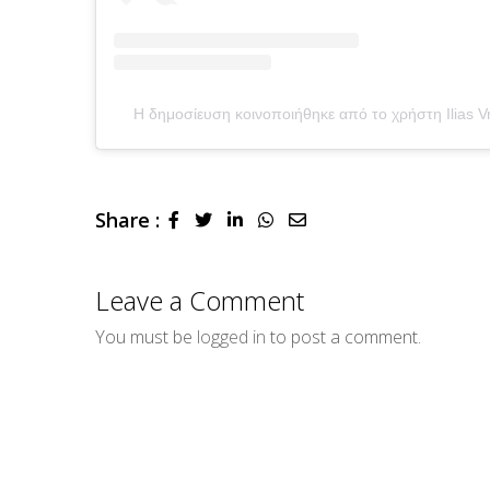
Η δημοσίευση κοινοποιήθηκε από το χρήστη Ilias Vre
Share :
LinkedIn
Whatsapp
Share
via
Email
Leave a Comment
You must be
logged in
to post a comment.