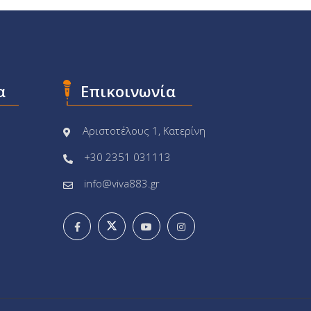
α
Επικοινωνία
Αριστοτέλους 1, Κατερίνη
+30 2351 031113
info@viva883.gr