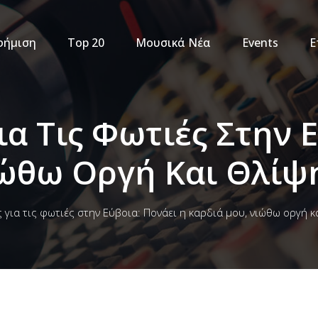
φήμιση
Top 20
Μουσικά Νέα
Events
Ε
ια Τις Φωτιές Στην 
ώθω Οργή Και Θλίψ
 για τις φωτιές στην Εύβοια: Πονάει η καρδιά μου, νιώθω οργή κ