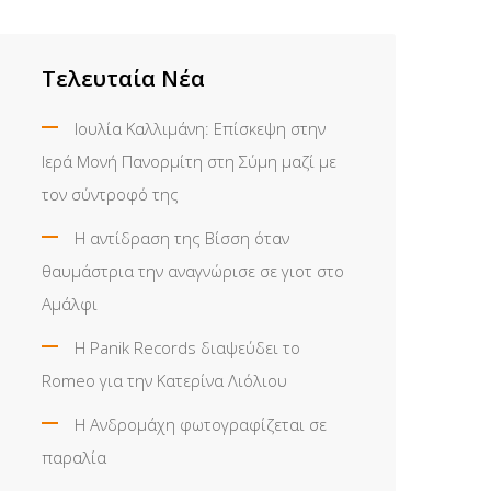
Τελευταία Νέα
Ιουλία Καλλιμάνη: Επίσκεψη στην
Ιερά Μονή Πανορμίτη στη Σύμη μαζί με
τον σύντροφό της
Η αντίδραση της Βίσση όταν
θαυμάστρια την αναγνώρισε σε γιοτ στο
Αμάλφι
Η Panik Records διαψεύδει το
Romeo για την Κατερίνα Λιόλιου
Η Ανδρομάχη φωτογραφίζεται σε
παραλία