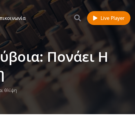
πικοινωνία
Live Player
Εύβοια: Πονάει Η
η
αι θλίψη