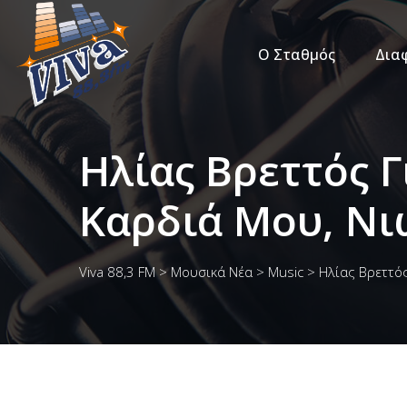
Ο Σταθμός
Δια
Ηλίας Βρεττός Γ
Καρδιά Μου, Νι
Viva 88,3 FM
>
Μουσικά Νέα
>
Music
>
Ηλίας Βρεττός