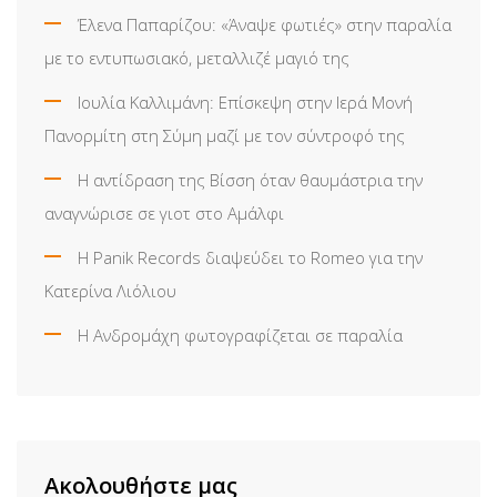
Έλενα Παπαρίζου: «Άναψε φωτιές» στην παραλία
με το εντυπωσιακό, μεταλλιζέ μαγιό της
Ιουλία Καλλιμάνη: Επίσκεψη στην Ιερά Μονή
Πανορμίτη στη Σύμη μαζί με τον σύντροφό της
Η αντίδραση της Βίσση όταν θαυμάστρια την
αναγνώρισε σε γιοτ στο Αμάλφι
Η Panik Records διαψεύδει το Romeo για την
Κατερίνα Λιόλιου
Η Ανδρομάχη φωτογραφίζεται σε παραλία
Ακολουθήστε μας