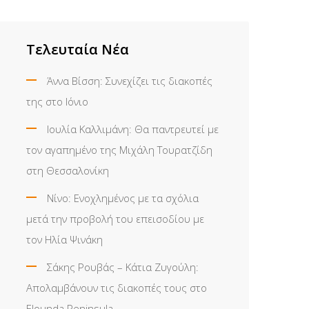
Τελευταία Νέα
Άννα Βίσση: Συνεχίζει τις διακοπές
της στο Ιόνιο
Ιουλία Καλλιμάνη: Θα παντρευτεί με
τον αγαπημένο της Μιχάλη Τουρατζίδη
στη Θεσσαλονίκη
Νίνο: Ενοχλημένος με τα σχόλια
μετά την προβολή του επεισοδίου με
τον Ηλία Ψινάκη
Σάκης Ρουβάς – Κάτια Ζυγούλη:
Απολαμβάνουν τις διακοπές τους στο
Elounda Peninsula