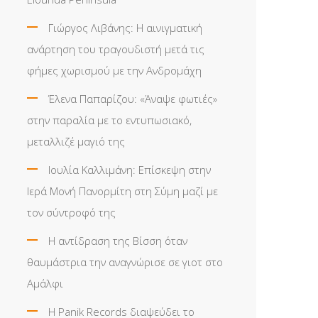
Γιώργος Λιβάνης: Η αινιγματική
ανάρτηση του τραγουδιστή μετά τις
φήμες χωρισμού με την Ανδρομάχη
Έλενα Παπαρίζου: «Άναψε φωτιές»
στην παραλία με το εντυπωσιακό,
μεταλλιζέ μαγιό της
Ιουλία Καλλιμάνη: Επίσκεψη στην
Ιερά Μονή Πανορμίτη στη Σύμη μαζί με
τον σύντροφό της
Η αντίδραση της Βίσση όταν
θαυμάστρια την αναγνώρισε σε γιοτ στο
Αμάλφι
Η Panik Records διαψεύδει το