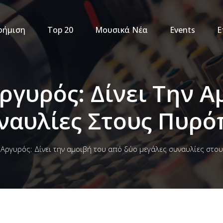
φήμιση
Top 20
Μουσικά Νέα
Events
Ε
ργυρός: Δίνει Την Α
ναυλίες Στους Πυρ
 Αργυρός: Δίνει την αμοιβή του από δύο μεγάλες συναυλίες στ