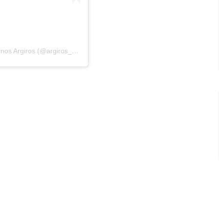
Η δημοσίευση κοινοποιήθηκε από το χρήστη Konstantinos Argiros (@argiros_konstantinos)