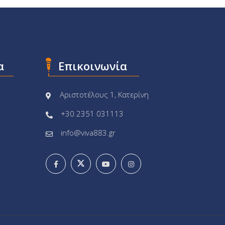
α
Επικοινωνία
Αριστοτέλους 1, Κατερίνη
+30 2351 031113
info@viva883.gr