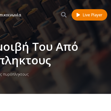
πικοινωνία
Live Player
μοιβή Του Από
όπληκτους
ους πυρόπληκτους