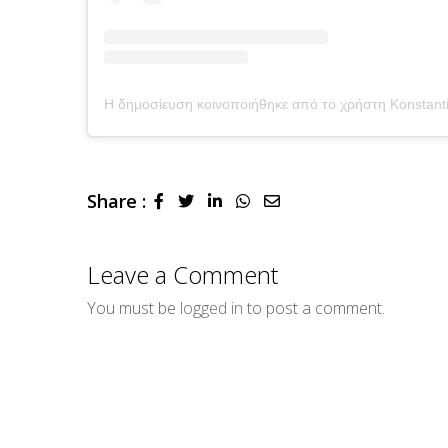
Share :
LinkedIn
Whatsapp
Share
via
Email
Leave a Comment
You must be
logged in
to post a comment.