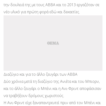
την δουλειά της με τους ABBA και το 2013 εργαζόταν σε
νέο υλικό για πρώτη φορά εδώ και δεκαετίες.
Διαζύγιο και για το άλλο ζευγάρι των ABBA
Δύο χρόνια μετά τη διαζύγιο της Ανιέτα και του Μπιορν,
και το άλλο ζευγάρι ο Μπένι και η Ανι-Φριντ αποφάσισαν
να τραβήξουν δρόμους χωριστούς.
H Ανι-Φριντ είχε ξαναπαντρευτεί πριν από τον Μπένι και