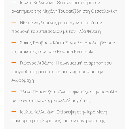
Ιουλία Καλλιμάνη: Θα παντρευτεί με τον
αγαπημένο της Μιχάλη Τουρατζίδη στη Θεσσαλονίκη
Νίνο: Ενοχλημένος με τα σχόλια μετά την
προβολή του επεισοδίου με τον Ηλία Ψινάκη
Σάκης Ρουβάς – Κάτια Ζυγούλη: Απολαμβάνουν
τις διακοπές τους στο Elounda Peninsula
Γιώργος Λιβάνης: Η αινιγματική ανάρτηση του
τραγουδιστή μετά τις φήμες χωρισμού με την
Ανδρομάχη
Έλενα Παπαρίζου: «Άναψε φωτιές» στην παραλία
με το εντυπωσιακό, μεταλλιζέ μαγιό της
Ιουλία Καλλιμάνη: Επίσκεψη στην Ιερά Μονή
Πανορμίτη στη Σύμη μαζί με τον σύντροφό της