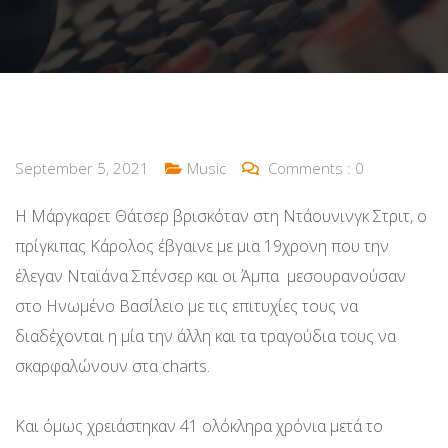
September 5, 2021
Music
Comments :
0
Η Μάργκαρετ Θάτσερ βρισκόταν στη Ντάουνινγκ Στριτ, ο
πρίγκιπας Κάρολος έβγαινε με μια 19χρονη που την
έλεγαν Νταϊάνα Σπένσερ και οι Άμπα μεσουρανούσαν
στο Ηνωμένο Βασίλειο με τις επιτυχίες τους να
διαδέχονται η μία την άλλη και τα τραγούδια τους να
σκαρφαλώνουν στα charts.
Και όμως χρειάστηκαν 41 ολόκληρα χρόνια μετά το