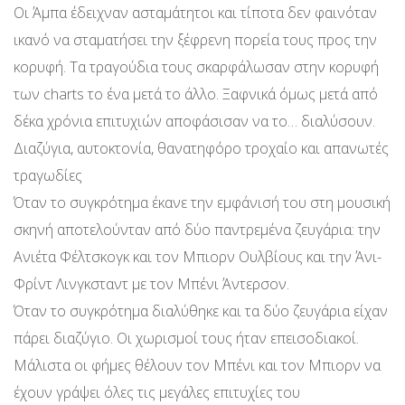
Οι Άμπα έδειχναν ασταμάτητοι και τίποτα δεν φαινόταν
ικανό να σταματήσει την ξέφρενη πορεία τους προς την
κορυφή. Τα τραγούδια τους σκαρφάλωσαν στην κορυφή
των charts το ένα μετά το άλλο. Ξαφνικά όμως μετά από
δέκα χρόνια επιτυχιών αποφάσισαν να το… διαλύσουν.
Διαζύγια, αυτοκτονία, θανατηφόρο τροχαίο και απανωτές
τραγωδίες
Όταν το συγκρότημα έκανε την εμφάνισή του στη μουσική
σκηνή αποτελούνταν από δύο παντρεμένα ζευγάρια: την
Ανιέτα Φέλτσκογκ και τον Μπιορν Ουλβίους και την Άνι-
Φρίντ Λινγκσταντ με τον Μπένι Άντερσον.
Όταν το συγκρότημα διαλύθηκε και τα δύο ζευγάρια είχαν
πάρει διαζύγιο. Οι χωρισμοί τους ήταν επεισοδιακοί.
Μάλιστα οι φήμες θέλουν τον Μπένι και τον Μπιορν να
έχουν γράψει όλες τις μεγάλες επιτυχίες του