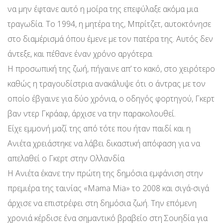
να μην έφτανε αυτό η μοίρα της επεφύλαξε ακόμα μια
τραγωδία. Το 1994, η μητέρα της, Μπρίτζετ, αυτοκτόνησε
στο διαμέρισμά όπου έμενε με τον πατέρα της. Αυτός δεν
άντεξε, και πέθανε έναν χρόνο αργότερα.
Η προσωπική της ζωή, πήγαινε απ’ το κακό, στο χειρότερο
καθώς η τραγουδίστρια ανακάλυψε ότι ο άντρας με τον
οποίο έβγαινε για δύο χρόνια, ο οδηγός φορτηγού, Γκερτ
βαν ντερ Γκράαφ, άρχισε να την παρακολουθεί.
Είχε εμμονή μαζί της από τότε που ήταν παιδί και η
Ανιέτα χρειάστηκε να λάβει δικαστική απόφαση για να
απελαθεί ο Γκερτ στην Ολλανδία
Η Ανιέτα έκανε την πρώτη της δημόσια εμφάνιση στην
πρεμιέρα της ταινίας «Mama Mia» το 2008 και σιγά-σιγά
άρχισε να επιστρέφει στη δημόσια ζωή. Την επόμενη
χρονιά κέρδισε ένα σημαντικό βραβείο στη Σουηδία για