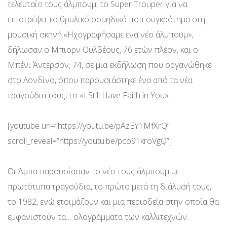
τελευταίο τους άλμπουμ, το Super Trouper για να
επιστρέψει το θρυλικό σουηδικό ποπ συγκρότημα στη
μουσική σκηνή.«Ηχογραφήσαμε ένα νέο άλμπουμ»,
δήλωσαν ο Μπιορν Ουλβέους, 76 ετών πλέον, και ο
Μπένι Άντερσον, 74, σε μια εκδήλωση που οργανώθηκε
στο Λονδίνο, όπου παρουσιάστηκε ένα από τα νέα
τραγούδια τους, το «I Still Have Faith in You».
[youtube url=”https://youtu.be/pAzEY1MfXrQ”
scroll_reveal=”https://youtu.be/pco91kroVgQ”]
Οι Άμπα παρουσίασαν το νέο τους άλμπουμ με
πρωτότυπα τραγούδια, το πρώτο μετά τη διάλυσή τους,
το 1982, ενώ ετοιμάζουν και μια περιοδεία στην οποία θα
εμφανιστούν τα… ολογράμματα των καλλιτεχνών.