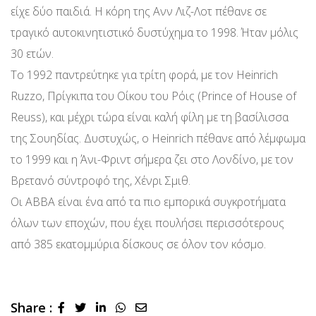
είχε δύο παιδιά. Η κόρη της Ανν Λιζ-Λοτ πέθανε σε
τραγικό αυτοκινητιστικό δυστύχημα το 1998. Ήταν μόλις
30 ετών.
Το 1992 παντρεύτηκε για τρίτη φορά, με τον Heinrich
Ruzzo, Πρίγκιπα του Οίκου του Ρόις (Prince of House of
Reuss), και μέχρι τώρα είναι καλή φίλη με τη βασίλισσα
της Σουηδίας. Δυστυχώς, ο Heinrich πέθανε από λέμφωμα
το 1999 και η Άνι-Φριντ σήμερα ζει στο Λονδίνο, με τον
Βρετανό σύντροφό της, Χένρι Σμιθ.
Οι ΑΒΒΑ είναι ένα από τα πιο εμπορικά συγκροτήματα
όλων των εποχών, που έχει πουλήσει περισσότερους
από 385 εκατομμύρια δίσκους σε όλον τον κόσμο.
Share :
LinkedIn
Whatsapp
Share