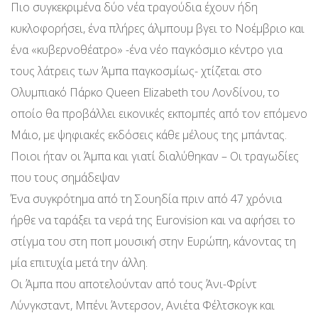
Πιο συγκεκριμένα δύο νέα τραγούδια έχουν ήδη
κυκλοφορήσει, ένα πλήρες άλμπουμ βγει το Νοέμβριο και
ένα «κυβερνοθέατρο» -ένα νέο παγκόσμιο κέντρο για
τους λάτρεις των Άμπα παγκοσμίως- χτίζεται στο
Ολυμπιακό Πάρκο Queen Elizabeth του Λονδίνου, το
οποίο θα προβάλλει εικονικές εκπομπές από τον επόμενο
Μάιο, με ψηφιακές εκδόσεις κάθε μέλους της μπάντας.
Ποιοι ήταν οι Άμπα και γιατί διαλύθηκαν – Οι τραγωδίες
που τους σημάδεψαν
Ένα συγκρότημα από τη Σουηδία πριν από 47 χρόνια
ήρθε να ταράξει τα νερά της Eurovision και να αφήσει το
στίγμα του στη ποπ μουσική στην Ευρώπη, κάνοντας τη
μία επιτυχία μετά την άλλη.
Οι Άμπα που αποτελούνταν από τους Άνι-Φρίντ
Λύνγκσταντ, Μπένι Άντερσον, Ανιέτα Φέλτσκογκ και