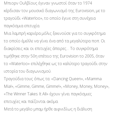
Μπιορν Ουλβίους έγιναν γνωστοί όταν το 1974
κέρδισαν τον μουσικό διαγωνισμό της Eurovision, με το
τραγούδι «Waterloo», το οποίο έγινε στη συνέχεια
παγκόσμια επιτυχία.
Μια λαμπρή καριέρα μόλις ξεκινούσε για το συγκρότημα
το οποίο έμελλε να γίνει ένα από τα μεγαλύτερα ποπ. Οι
διακρίσεις και οι επιτυχίες άπειρες… Το συγκρότημα
τιμήθηκε στην 50η επέτειο της Eurovision το 2005, όταν
το «Waterloo» επιλέχθηκε ως το καλύτερο τραγούδι στην
ιστορία του διαγωνισμού.
Τραγούδια τους όπως τα: «Dancing Queen», «Mamma
Mia!», «Gimme, Gimme, Gimme!», «Money, Money, Money»,
«The Winner Takes It All» έχουν γίνει παγκόσμιες
επιτυχίες και παίζονται ακόμα.
Μετά το μεγάλο μπαμ ήρθε αιφνιδίως η διάλυση