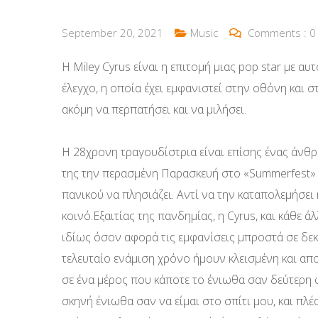
September 20, 2021
Music
Comments :
0
Η Miley Cyrus είναι η επιτομή μιας pop star με α
έλεγχο, η οποία έχει εμφανιστεί στην οθόνη και 
ακόμη να περπατήσει και να μιλήσει.
Η 28χρονη τραγουδίστρια είναι επίσης ένας άνθρ
της την περασμένη Παρασκευή στο «Summerfest» τ
πανικού να πλησιάζει. Αντί να την καταπολεμήσει
κοινό.Εξαιτίας της πανδημίας, η Cyrus, και κάθε ά
ιδίως όσον αφορά τις εμφανίσεις μπροστά σε δεκ
τελευταίο ενάμιση χρόνο ήμουν κλεισμένη και α
σε ένα μέρος που κάποτε το ένιωθα σαν δεύτερη
σκηνή ένιωθα σαν να είμαι στο σπίτι μου, και π