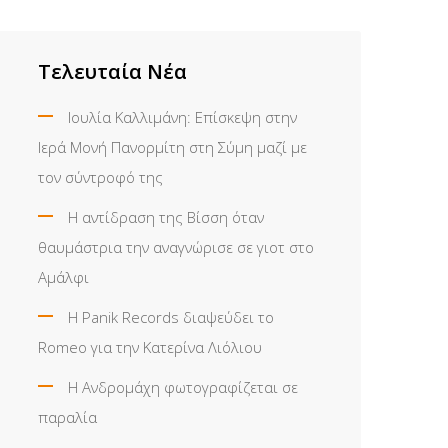
Τελευταία Νέα
Ιουλία Καλλιμάνη: Επίσκεψη στην
Ιερά Μονή Πανορμίτη στη Σύμη μαζί με
τον σύντροφό της
Η αντίδραση της Βίσση όταν
θαυμάστρια την αναγνώρισε σε γιοτ στο
Αμάλφι
Η Panik Records διαψεύδει το
Romeo για την Κατερίνα Λιόλιου
Η Ανδρομάχη φωτογραφίζεται σε
παραλία