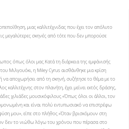
υτοπεποίθηση, μιας καλλιτέχνιδας που έχει τον απόλυτο
στις μεγαλύτερες σκηνές από τότε που δεν μπορούσε
ωπος όπως όλοι μας.Κατά τη διάρκεια της εμφάνισής
ου Μιλγουόκι, η Miley Cyrus αισθάνθηκε μια κρίση
 ή να αποχωρήσει από τη σκηνή, συζήτησε το θέμα με το
λλος καλλιτέχνης στον πλανήτη, έχει μείνει εκτός δράσης,
άδες χιλιάδες μουσικόφιλους.«Όπως όλοι οι άλλοι, τον
πομονωμένη και είναι πολύ εντυπωσιακό να επιστρέφω
 φύση μου», είπε στο πλήθος.«Όταν βρισκόμουν στη
λέον δεν το νιώθω λόγω του χρόνου που πέρασα στο