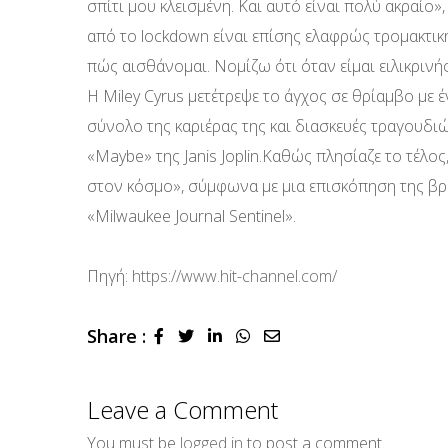
σπίτι μου κλεισμένη. Και αυτό είναι πολύ ακραίο»
από το lockdown είναι επίσης ελαφρώς τρομακτική»,
πώς αισθάνομαι. Νομίζω ότι όταν είμαι ειλικρινής 
Η Miley Cyrus μετέτρεψε το άγχος σε θρίαμβο με
σύνολο της καριέρας της και διασκευές τραγουδι
«Maybe» της Janis Joplin.Καθώς πλησίαζε το τέλος
στον κόσμο», σύμφωνα με μια επισκόπηση της βρ
«Milwaukee Journal Sentinel».
Πηγή:
https://www.hit-channel.com/
Share :
LinkedIn
Whatsapp
Share
via
Email
Leave a Comment
You must be
logged in
to post a comment.