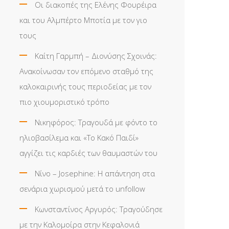
Οι διακοπές της Ελένης Φουρέιρα
και του Αλμπέρτο Μποτία με τον γιο
τους
Καίτη Γαρμπή – Διονύσης Σχοινάς:
Ανακοίνωσαν τον επόμενο σταθμό της
καλοκαιρινής τους περιοδείας με τον
πιο χιουμοριστικό τρόπο
Νικηφόρος: Τραγουδά με φόντο το
ηλιοβασίλεμα και «Το Κακό Παιδί»
αγγίζει τις καρδιές των θαυμαστών του
Νίνο – Josephine: Η απάντηση στα
σενάρια χωρισμού μετά το unfollow
Κωνσταντίνος Αργυρός: Τραγούδησε
με την Καλομοίρα στην Κεφαλονιά