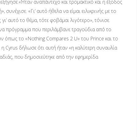
, εξήγησε.«Ήταν αναπάντεχο και τρομακτικό και η έξοδος
 συνέχισε. «Γι’ αυτό ήθελα να είμαι ειλικρινής με το
γι’ αυτό το θέμα, τότε φοβάμαι λιγότερο», τόνισε.
 ένα πρόγραμμα που περιλάμβανε τραγούδια από το
ών όπως το «Nothing Compares 2 U» του Prince και το
, η Cyrus δήλωσε ότι αυτή ήταν «η καλύτερη συναυλία
αδιάς, που δημοσιεύτηκε από την εφημερίδα