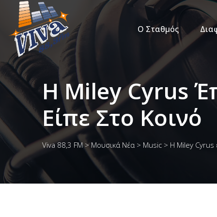
Ο Σταθμός
Δια
Η Miley Cyrus Έ
Είπε Στο Κοινό
Viva 88,3 FM
>
Μουσικά Νέα
>
Music
>
Η Miley Cyrus