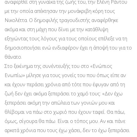
αναφερθεί στη γυναίκα της ζωής του, την Ελένη Ράντου
με την οποία απέκτησαν την μονάκριβη κόρη τους
Νικολέττα. Ο δημοφιλής τραγουδιστής αναφέρθηκε
ακόμα και στη μάχη που δίνει με την κατάθλιψη
εξηγώντας τους λόγους για τους οποίους επέλεξε να τη
δημοσιοποιήσει ενώ ενδιαφέρον έχει η άποψή του για το
θάνατο.
Στο ξεκίνημα της συνέντευξής του στο «Ενώπιος
Ενωπίω» μίλησε για τους γονείς του που όπως είπε αν
και έχουν περάσει χρόνια από τότε που έφυγαν από τη
ζωή δεν έχει ακόμα ξεπεράσει το χαμό τους: «Δεν έχω
ξεπεράσει ακόμη την απώλεια των γονιών μου και
θλίβομαι να πάω στο χωριό που έχουν ταφεί. Θα πάω,
όμως, σίγουρα θα πάω. Είναι ο τόπος μου. Αν και πάνε
αρκετά χρόνια που τους έχω χάσει, δεν το έχω ξεπεράσει