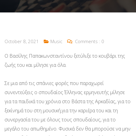
October 8, 2021
Music
Comments :
0
Ο Βασίλης Παπακωνσταντίνου ξετύλιξε το κουβάρι της
ζωής του και μίλησε για όλα.
Σε μια από τις σπάνιες φορές που παραχωρεί
συνεντεύξεις ο σπουδαίος Έλληνας ερμηνευτής μίλησε
για τα παιδικά του χρόνια στο Βάστα της Αρκαδίας, για το
ξεκίνημά του στη μουσική,για την καριέρα του και τη
συνεργασία του με όλους τους σπουδαίους, για το
μεγάλο του απωθημένο. Φυσικά δεν θα μπορούσε να μην