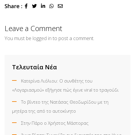
Share :
LinkedIn
Whatsapp
Share
via
Email
Leave a Comment
You must be
logged in
to post a comment.
Τελευταία Νέα
Κατερίνα Λιόλιου: Ο συνθέτης του
«Λογαριασμού» εξήγησε πώς έγινε viral το τραγούδι
Το βίντεο της Νατάσας Θεοδωρίδου με τη
μητέρα της από το αυτοκίνητο
Στην Πάρο ο Χρήστος Μάστορας
Άννα Βίσση: Συνεχίζει τις διακοπές της στο Ιόνιο