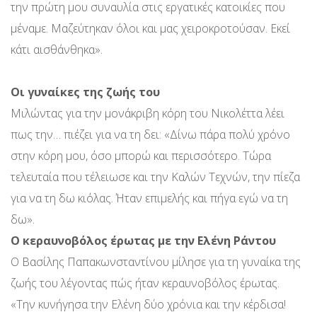
την πρώτη μου συναυλία στις εργατικές κατοικίες που
μέναμε. Μαζεύτηκαν όλοι και μας χειροκροτούσαν. Εκεί
κάτι αισθάνθηκα».
Οι γυναίκες της ζωής του
Μιλώντας για την μονάκριβη κόρη του Νικολέττα λέει
πως την… πιέζει για να τη δει: «Δίνω πάρα πολύ χρόνο
στην κόρη μου, όσο μπορώ και περισσότερο. Τώρα
τελευταία που τέλειωσε και την Καλών Τεχνών, την πίεζα
για να τη δω κιόλας. Ήταν επιμελής και πήγα εγώ να τη
δω».
Ο κεραυνοβόλος έρωτας με την Ελένη Ράντου
Ο Βασίλης Παπακωνσταντίνου μίλησε για τη γυναίκα της
ζωής του λέγοντας πώς ήταν κεραυνοβόλος έρωτας.
«Την κυνήγησα την Ελένη δύο χρόνια και την κέρδισα!