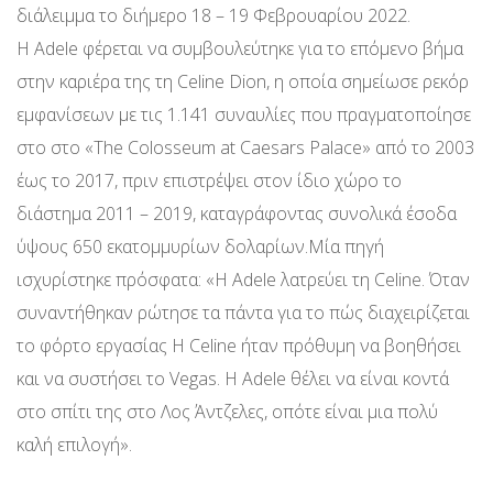
διάλειμμα το διήμερο 18 – 19 Φεβρουαρίου 2022.
Η Adele φέρεται να συμβουλεύτηκε για το επόμενο βήμα
στην καριέρα της τη Celine Dion, η οποία σημείωσε ρεκόρ
εμφανίσεων με τις 1.141 συναυλίες που πραγματοποίησε
στο στο «The Colosseum at Caesars Palace» από το 2003
έως το 2017, πριν επιστρέψει στον ίδιο χώρο το
διάστημα 2011 – 2019, καταγράφοντας συνολικά έσοδα
ύψους 650 εκατομμυρίων δολαρίων.Μία πηγή
ισχυρίστηκε πρόσφατα: «Η Adele λατρεύει τη Celine. Όταν
συναντήθηκαν ρώτησε τα πάντα για το πώς διαχειρίζεται
το φόρτο εργασίας Η Celine ήταν πρόθυμη να βοηθήσει
και να συστήσει το Vegas. Η Adele θέλει να είναι κοντά
στο σπίτι της στο Λος Άντζελες, οπότε είναι μια πολύ
καλή επιλογή».