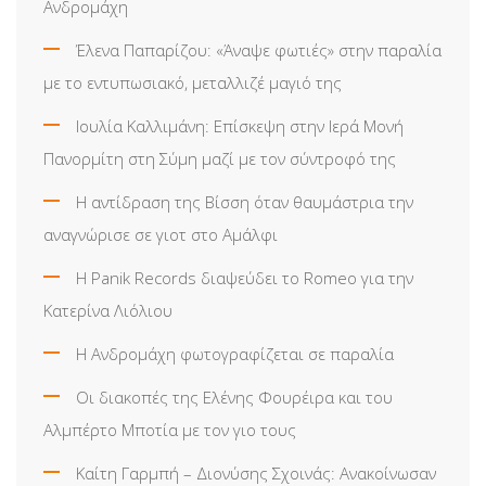
Ανδρομάχη
Έλενα Παπαρίζου: «Άναψε φωτιές» στην παραλία
με το εντυπωσιακό, μεταλλιζέ μαγιό της
Ιουλία Καλλιμάνη: Επίσκεψη στην Ιερά Μονή
Πανορμίτη στη Σύμη μαζί με τον σύντροφό της
Η αντίδραση της Βίσση όταν θαυμάστρια την
αναγνώρισε σε γιοτ στο Αμάλφι
Η Panik Records διαψεύδει το Romeo για την
Κατερίνα Λιόλιου
Η Ανδρομάχη φωτογραφίζεται σε παραλία
Οι διακοπές της Ελένης Φουρέιρα και του
Αλμπέρτο Μποτία με τον γιο τους
Καίτη Γαρμπή – Διονύσης Σχοινάς: Ανακοίνωσαν