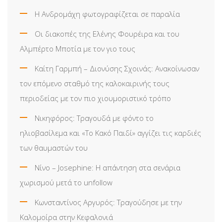
Η Ανδρομάχη φωτογραφίζεται σε παραλία
Οι διακοπές της Ελένης Φουρέιρα και του
Αλμπέρτο Μποτία με τον γιο τους
Καίτη Γαρμπή – Διονύσης Σχοινάς: Ανακοίνωσαν
τον επόμενο σταθμό της καλοκαιρινής τους
περιοδείας με τον πιο χιουμοριστικό τρόπο
Νικηφόρος: Τραγουδά με φόντο το
ηλιοβασίλεμα και «Το Κακό Παιδί» αγγίζει τις καρδιές
των θαυμαστών του
Νίνο – Josephine: Η απάντηση στα σενάρια
χωρισμού μετά το unfollow
Κωνσταντίνος Αργυρός: Τραγούδησε με την
Καλομοίρα στην Κεφαλονιά