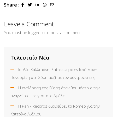
Share :
LinkedIn
Whatsapp
Share
via
Email
Leave a Comment
You must be
logged in
to post a comment.
Τελευταία Νέα
Ιουλία Καλλιμάνη: Επίσκεψη στην Ιερά Μονή
Πανορμίτη στη Σύμη μαζί με τον σύντροφό της
Η αντίδραση της Βίσση όταν θαυμάστρια την
αναγνώρισε σε γιοτ στο Αμάλφι
Η Panik Records διαψεύδει το Romeo για την
Κατερίνα Λιόλιου