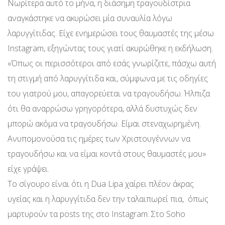
Νωρίτερα αυτό το μήνα, η διάσημη τραγουδίστρια
αναγκάστηκε να ακυρώσει μία συναυλία λόγω
λαρυγγίτιδας. Είχε ενημερώσει τους θαυμαστές της μέσω
Instagram, εξηγώντας τους γιατί ακυρώθηκε η εκδήλωση.
«Όπως οι περισσότεροι από εσάς γνωρίζετε, πάσχω αυτή
τη στιγμή από λαρυγγίτιδα και, σύμφωνα με τις οδηγίες
του γιατρού μου, απαγορεύεται να τραγουδήσω. Ήλπιζα
ότι θα αναρρώσω γρηγορότερα, αλλά δυστυχώς δεν
μπορώ ακόμα να τραγουδήσω. Είμαι στεναχωρημένη.
Ανυπομονούσα τις ημέρες των Χριστουγέννων να
τραγουδήσω και να είμαι κοντά στους θαυμαστές μου»
είχε γράψει.
Το σίγουρο είναι ότι η Dua Lipa χαίρει πλέον άκρας
υγείας και η λαρυγγίτιδα δεν την ταλαιπωρεί πια, όπως
μαρτυρούν τα posts της στο Instagram. Στο Soho