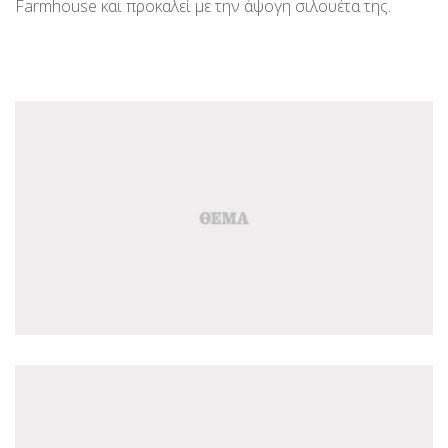
Farmhouse και προκαλεί με την άψογη σιλουέτα της.