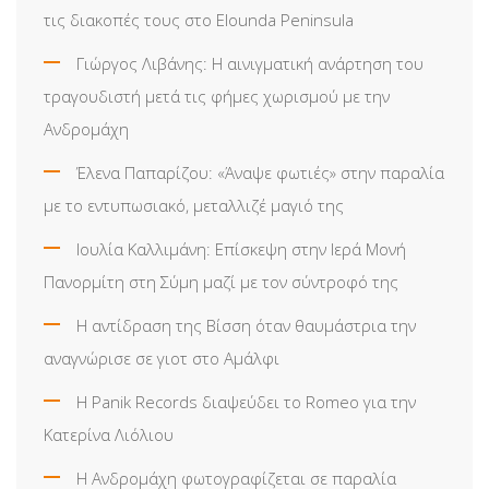
τις διακοπές τους στο Elounda Peninsula
Γιώργος Λιβάνης: Η αινιγματική ανάρτηση του
τραγουδιστή μετά τις φήμες χωρισμού με την
Ανδρομάχη
Έλενα Παπαρίζου: «Άναψε φωτιές» στην παραλία
με το εντυπωσιακό, μεταλλιζέ μαγιό της
Ιουλία Καλλιμάνη: Επίσκεψη στην Ιερά Μονή
Πανορμίτη στη Σύμη μαζί με τον σύντροφό της
Η αντίδραση της Βίσση όταν θαυμάστρια την
αναγνώρισε σε γιοτ στο Αμάλφι
Η Panik Records διαψεύδει το Romeo για την
Κατερίνα Λιόλιου
Η Ανδρομάχη φωτογραφίζεται σε παραλία