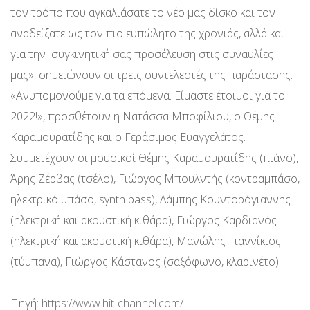
τον τρόπο που αγκαλιάσατε το νέο μας δίσκο και τον
αναδείξατε ως τον πιο ευπώλητο της χρονιάς, αλλά και
για την συγκινητική σας προσέλευση στις συναυλίες
μας», σημειώνουν οι τρεις συντελεστές της παράστασης.
«Ανυπομονούμε για τα επόμενα. Είμαστε έτοιμοι για το
2022!», προσθέτουν η Νατάσσα Μποφίλιου, ο Θέμης
Καραμουρατίδης και ο Γεράσιμος Ευαγγελάτος.
Συμμετέχουν οι μουσικοί Θέμης Καραμουρατίδης (πιάνο),
Άρης Ζέρβας (τσέλο), Γιώργος Μπουλντής (κοντραμπάσο,
ηλεκτρικό μπάσο, synth bass), Λάμπης Κουντορόγιαννης
(ηλεκτρική και ακουστική κιθάρα), Γιώργος Καρδιανός
(ηλεκτρική και ακουστική κιθάρα), Μανώλης Γιαννίκιος
(τύμπανα), Γιώργος Κάστανος (σαξόφωνο, κλαρινέτο).
Πηγή:
https://www.hit-channel.com/