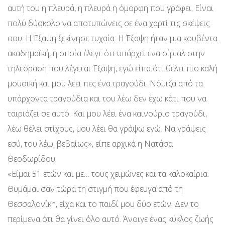
αυτή του η πλευρά, η πλευρά η όμορφη που γράφει. Είναι
πολύ δύσκολο να αποτυπώνεις σε ένα χαρτί τις σκέψεις
σου. Η Έξαψη ξεκίνησε τυχαία. Η Έξαψη ήταν μια κουβέντα
ακαδημαϊκή, η οποία έλεγε ότι υπάρχει ένα σίριαλ στην
τηλεόραση που λέγεται Έξαψη, εγώ είπα ότι θέλει πιο καλή
μουσική και μου λέει πες ένα τραγούδι. Νόμιζα από τα
υπάρχοντα τραγούδια και του λέω δεν έχω κάτι που να
ταιριάζει σε αυτό. Και μου λέει ένα καινούριο τραγούδι,
λέω θέλει στίχους, μου λέει θα γράψω εγώ. Να γράψεις
εσύ, του λέω, βεβαίως», είπε αρχικά η Νατάσα
Θεοδωρίδου.
«Είμαι 51 ετών και με… τους χειμώνες και τα καλοκαίρια.
Θυμάμαι σαν τώρα τη στιγμή που έφευγα από τη
Θεσσαλονίκη, είχα και το παιδί μου δύο ετών. Δεν το
περίμενα ότι θα γίνει όλο αυτό. Άνοιγε ένας κύκλος ζωής