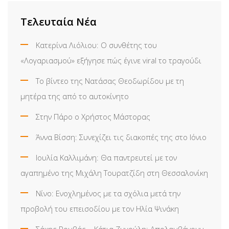
Τελευταία Νέα
Κατερίνα Λιόλιου: Ο συνθέτης του
«Λογαριασμού» εξήγησε πώς έγινε viral το τραγούδι
Το βίντεο της Νατάσας Θεοδωρίδου με τη
μητέρα της από το αυτοκίνητο
Στην Πάρο ο Χρήστος Μάστορας
Άννα Βίσση: Συνεχίζει τις διακοπές της στο Ιόνιο
Ιουλία Καλλιμάνη: Θα παντρευτεί με τον
αγαπημένο της Μιχάλη Τουρατζίδη στη Θεσσαλονίκη
Νίνο: Ενοχλημένος με τα σχόλια μετά την
προβολή του επεισοδίου με τον Ηλία Ψινάκη
Σάκης Ρουβάς – Κάτια Ζυγούλη: Απολαμβάνουν